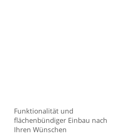
4
Stoß­ver­bin­dung
Rück­wand­plat­ten
Wan­gen
Funktionalität und
flächenbündiger Einbau nach
Ihren Wünschen