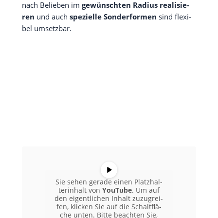
nach Belie­ben im
gewünsch­ten Radi­us rea­li­sie­
ren
und auch
spe­zi­el­le Son­der­for­men
sind fle­xi­
bel umsetzbar.
Sie sehen gera­de einen Platz­hal­
ter­in­halt von
You­Tube
. Um auf
den eigent­li­chen Inhalt zuzu­grei­
fen, kli­cken Sie auf die Schalt­flä­
che unten. Bit­te beach­ten Sie,