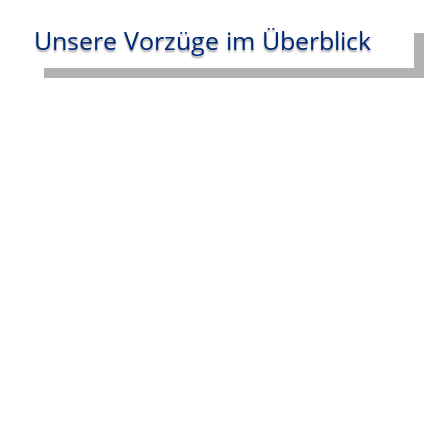
Unsere Vorzüge im Überblick
Schnel­le Lieferung
Bes­te Qualität
Lie­fe­rung per Spedition
Aus­schnit­te Spü­le u. Kochfeld
flä­chen­bün­di­ger Ein­bau