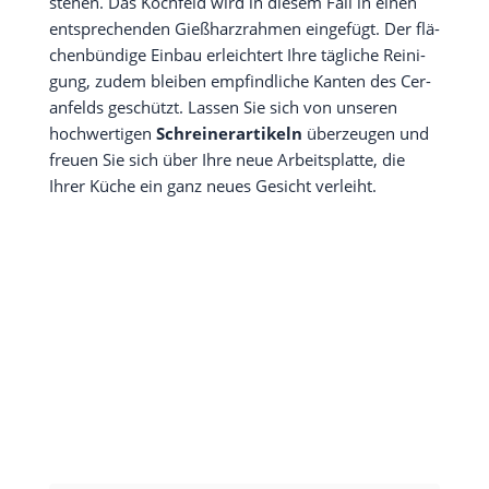
ste­hen. Das Koch­feld wird in die­sem Fall in einen
ent­spre­chen­den Gieß­harz­rah­men ein­ge­fügt. Der flä­
chen­bün­di­ge Ein­bau erleich­tert Ihre täg­li­che Rei­ni­
gung, zudem blei­ben emp­find­li­che Kan­ten des Cer­
an­felds geschützt. Las­sen Sie sich von unse­ren
hoch­wer­ti­gen
Schrei­ner­ar­ti­keln
über­zeu­gen und
freu­en Sie sich über Ihre neue Arbeits­plat­te, die
Ihrer Küche ein ganz neu­es Gesicht verleiht.