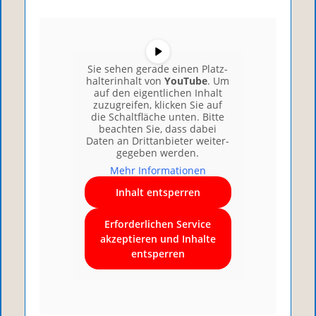
Sie sehen gera­de einen Platz­
hal­ter­in­halt von
You­Tube
. Um
auf den eigent­li­chen Inhalt
zuzu­grei­fen, kli­cken Sie auf
die Schalt­flä­che unten. Bit­te
beach­ten Sie, dass dabei
Daten an Dritt­an­bie­ter wei­ter­
ge­ge­ben werden.
Mehr Infor­ma­tio­nen
Inhalt ent­sper­ren
Erfor­der­li­chen Ser­vice
akzep­tie­ren und Inhal­te
ent­sper­ren