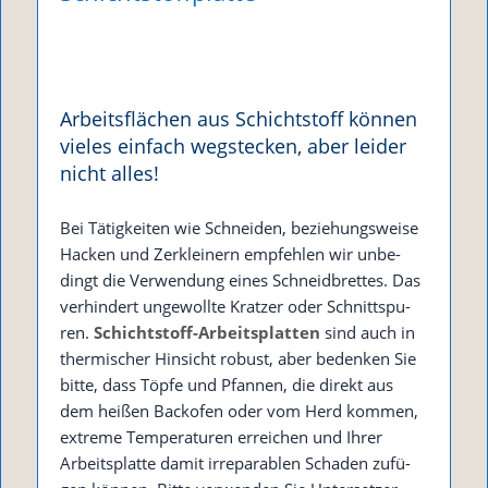
Arbeitsflächen aus Schichtstoff können
vieles einfach wegstecken, aber leider
nicht alles!
Bei Tätig­kei­ten wie Schnei­den, bezie­hungs­wei­se
Hacken und Zer­klei­nern emp­feh­len wir unbe­
dingt die Ver­wen­dung eines Schneid­bret­tes. Das
ver­hin­dert unge­woll­te Krat­zer oder Schnitt­spu­
ren.
Schicht­stoff-Arbeits­plat­ten
sind auch in
ther­mi­scher Hin­sicht robust, aber beden­ken Sie
bit­te, dass Töp­fe und Pfan­nen, die direkt aus
dem hei­ßen Back­ofen oder vom Herd kom­men,
extre­me Tem­pe­ra­tu­ren errei­chen und Ihrer
Arbeits­plat­te damit irrepa­ra­blen Scha­den zufü­