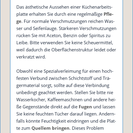
Das ästhe­ti­sche Aus­se­hen einer Küchen­ar­beits­
plat­te erhal­ten Sie durch eine regel­mä­ßi­ge
Pfle­
ge
. Für nor­ma­le Ver­schmut­zun­gen rei­chen Was­
ser und Sei­fen­lau­ge. Stär­ke­ren Ver­schmut­zun­gen
rücken Sie mit Ace­ton, Ben­zin oder Spi­ri­tus zu
Lei­be. Bit­te ver­wen­den Sie kei­ne Scheu­er­mit­tel,
weil dadurch die Ober­flä­chen­struk­tur lei­det oder
ver­kratzt wird.
Obwohl eine Spe­zi­al­ver­lei­mung für einen hoch­
fes­ten Ver­bund zwi­schen Schicht­stoff und Trä­
ger­ma­te­ri­al sorgt, soll­te auf die­se Ver­bin­dung
unbe­dingt geach­tet wer­den. Stel­len Sie bit­te nie
Was­ser­ko­cher, Kaf­fee­ma­schi­nen und ande­re hei­
ße Gegen­stän­de direkt auf die
Fugen
und las­sen
Sie kei­ne feuch­ten Tücher dar­auf lie­gen. Andern­
falls könn­te Feuch­tig­keit ein­drin­gen und die Plat­
te zum
Quel­lem brin­gen
. Die­ses Pro­blem