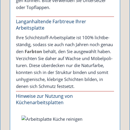
gen kön­nen. Bit­te ver­wen­den Sie Unter­set­zer
oder Topflappen.
Langanhaltende Farbtreue Ihrer
Arbeitsplatte
Ihre Schicht­stoff-Arbeits­plat­te ist 100% licht­be­
stän­dig, sodass sie auch nach Jah­ren noch genau
den
Farb­ton
behält, den Sie aus­ge­wählt haben.
Ver­zich­ten Sie daher auf Wach­se und Möbel­po­li­
tu­ren. Die­se über­de­cken nur die Natur­far­be,
könn­ten sich in der Struk­tur bin­den und somit
unhy­gie­ni­sche, kleb­ri­ge Schich­ten bil­den, in
denen sich Schmutz festsetzt.
Hinweise zur Nutzung von
Küchenarbeitsplatten