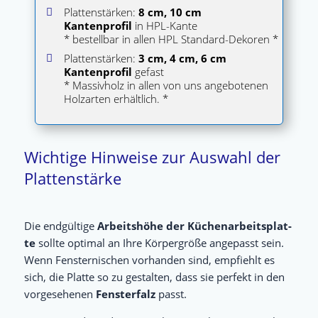
Plat­ten­stär­ken:
8 cm, 10 cm
Kan­ten­pro­fil
in HPL-Kan­te
* bestell­bar in allen HPL Standard-Dekoren *
Plat­ten­stär­ken:
3 cm, 4 cm, 6 cm
Kan­ten­pro­fil
gefast
* Mas­siv­holz in allen von uns ange­bo­te­nen
Holz­ar­ten erhältlich. *
Wichtige Hinweise zur Auswahl der
Plattenstärke
Die end­gül­ti­ge
Arbeits­hö­he der Küchen­ar­beits­plat­
te
soll­te opti­mal an Ihre Kör­per­grö­ße ange­passt sein.
Wenn Fens­ter­ni­schen vor­han­den sind, emp­fiehlt es
sich, die Plat­te so zu gestal­ten, dass sie per­fekt in den
vor­ge­se­he­nen
Fens­ter­falz
passt.