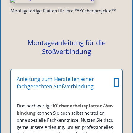
Mon­ta­ge­fer­ti­ge Plat­ten für Ihre **Küchen­pro­jek­te**
Montageanleitung für die
Stoßverbindung
Anleitung zum Herstellen einer
fachgerechten Stoßverbindung
Eine hoch­wer­ti­ge
Küchen­ar­beits­plat­ten-Ver­
bin­dung
kön­nen Sie auch selbst her­stel­len,
ohne spe­zi­el­le Fach­kennt­nis­se. Nut­zen Sie dazu
ger­ne unse­re Anlei­tung, um ein pro­fes­sio­nel­les