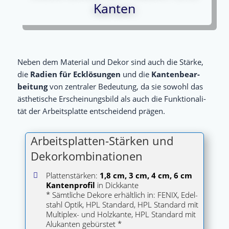
Kanten
Neben dem Mate­ri­al und Dekor sind auch die Stär­ke,
die
Radi­en für Eck­lö­sun­gen
und die
Kan­ten­be­ar­
bei­tung
von zen­tra­ler Bedeu­tung, da sie sowohl das
ästhe­ti­sche Erschei­nungs­bild als auch die Funk­tio­na­li­
tät der Arbeits­plat­te ent­schei­dend prägen.
Arbeitsplatten-Stärken und
Dekorkombinationen
Plat­ten­stär­ken:
1,8 cm, 3 cm, 4 cm, 6 cm
Kan­ten­pro­fil
in Dick­kan­te
* Sämt­li­che Deko­re erhält­lich in: FENIX, Edel­
stahl Optik, HPL Stan­dard, HPL Stan­dard mit
Mul­ti­plex- und Holz­kan­te, HPL Stan­dard mit
Alu­kan­ten gebürstet *