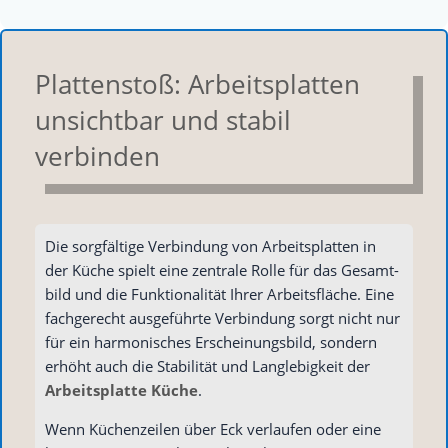
Plattenstoß: Arbeitsplatten
unsichtbar und stabil
verbinden
Die sorg­fäl­ti­ge Ver­bin­dung von Arbeits­plat­ten in
der Küche spielt eine zen­tra­le Rol­le für das Gesamt­
bild und die Funk­tio­na­li­tät Ihrer Arbeits­flä­che. Eine
fach­ge­recht aus­ge­führ­te Ver­bin­dung sorgt nicht nur
für ein har­mo­ni­sches Erschei­nungs­bild, son­dern
erhöht auch die Sta­bi­li­tät und Lang­le­big­keit der
Arbeits­plat­te Küche
.
Wenn Küchen­zei­len über Eck ver­lau­fen oder eine