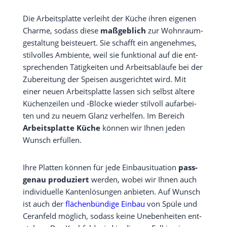
Die Arbeits­plat­te ver­leiht der Küche ihren eige­nen
Charme, sodass die­se
maß­geb­lich
zur Wohn­raum­
ge­stal­tung bei­steu­ert. Sie schafft ein ange­neh­mes,
stil­vol­les Ambi­en­te, weil sie funk­tio­nal auf die ent­
spre­chen­den Tätig­kei­ten und Arbeits­ab­läu­fe bei der
Zube­rei­tung der Spei­sen aus­ge­rich­tet wird. Mit
einer neu­en Arbeits­plat­te las­sen sich selbst älte­re
Küchen­zei­len und ‑Blö­cke wie­der stil­voll auf­ar­bei­
ten und zu neu­em Glanz ver­hel­fen. Im Bereich
Arbeits­plat­te Küche
kön­nen wir Ihnen jeden
Wunsch erfüllen.
Ihre Plat­ten kön­nen für jede Ein­bau­si­tua­ti­on
pass­
ge­nau pro­du­ziert
wer­den, wobei wir Ihnen auch
indi­vi­du­el­le Kan­ten­lö­sun­gen anbie­ten. Auf Wunsch
ist auch der
flä­chen­bün­di­ge Ein­bau
von Spü­le und
Cer­an­feld mög­lich, sodass kei­ne Uneben­hei­ten ent­