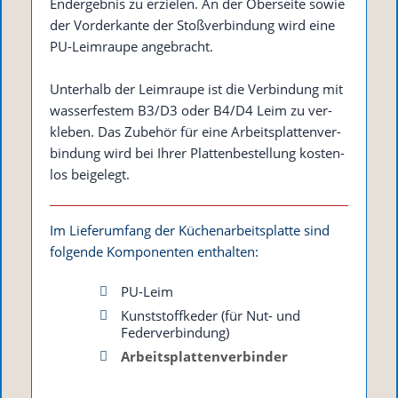
End­ergeb­nis zu erzie­len. An der Ober­sei­te sowie
der Vor­der­kan­te der Stoß­ver­bin­dung wird eine
PU-Leim­rau­pe angebracht.
Unter­halb der Leim­rau­pe ist die Ver­bin­dung mit
was­ser­fes­tem B3/​D3 oder B4/​D4 Leim zu ver­
kle­ben. Das Zube­hör für eine Arbeits­plat­ten­ver­
bin­dung wird bei Ihrer Plat­ten­be­stel­lung kos­ten­
los beigelegt.
Im Lie­fer­um­fang der Küchen­ar­beits­plat­te sind
fol­gen­de Kom­po­nen­ten enthalten:
PU-Leim
Kunst­stoff­ke­der (für Nut- und
Federverbindung)
Arbeits­plat­ten­ver­bin­der