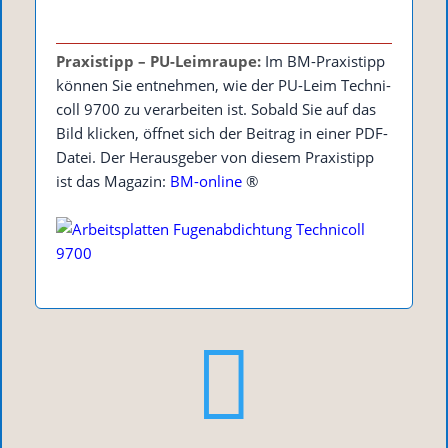
Pra­xis­tipp – PU-Leim­rau­pe:
Im BM-Pra­xis­tipp
kön­nen Sie ent­neh­men, wie der PU-Leim Tech­ni­
coll 9700 zu ver­ar­bei­ten ist. Sobald Sie auf das
Bild kli­cken, öff­net sich der Bei­trag in einer PDF-
Datei. Der Her­aus­ge­ber von die­sem Pra­xis­tipp
ist das Maga­zin:
BM-online
®
