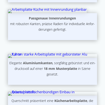
Pass­ge­naue Innen­run­dun­gen
mit robus­ten Kan­ten, prä­zi­se Radi­en für indi­vi­du­el­le Anfor­
de­run­gen gefertigt.
Ele­gan­te
Alu­mi­ni­um­kan­ten
, sorg­fäl­tig gebürs­tet und ein­
drucks­voll auf einer
18 mm Mus­ter­plat­te
in Sze­ne
gesetzt.
Quer­schnitt prä­sen­tiert eine
Küchen­ar­beits­plat­te
, die