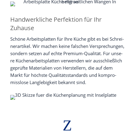
Handwerkliche Perfektion für Ihr
Zuhause
Schö­ne Arbeits­plat­ten für Ihre Küche gibt es bei Schrei­
ner­ar­ti­kel. Wir machen kei­ne fal­schen Ver­spre­chun­gen,
son­dern set­zen auf ech­te Pre­mi­um-Qua­li­tät. Für unse­
re Küchen­ar­beits­plat­ten ver­wen­den wir aus­schließ­lich
geprüf­te Mate­ria­li­en von Her­stel­lern, die auf dem
Markt für höchs­te Qua­li­täts­stan­dards und kom­pro­
miss­lo­se Lang­le­big­keit bekannt sind.
Z