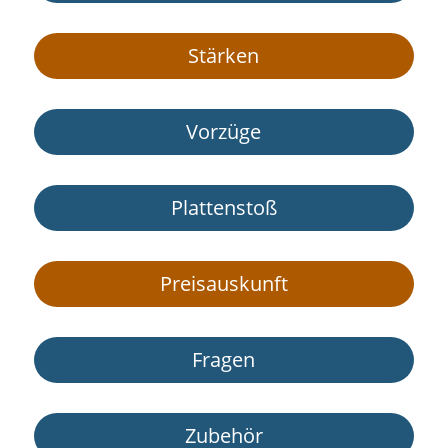
Stär­ken
Vor­zü­ge
Plat­ten­stoß
Preis­aus­kunft
Fra­gen
Zube­hör