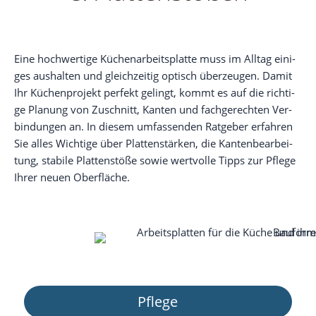
Eine hoch­wer­ti­ge Küchen­ar­beits­plat­te muss im All­tag eini­
ges aus­hal­ten und gleich­zei­tig optisch über­zeu­gen. Damit
Ihr Küchen­pro­jekt per­fekt gelingt, kommt es auf die rich­ti­
ge Pla­nung von Zuschnitt, Kan­ten und fach­ge­rech­ten Ver­
bin­dun­gen an. In die­sem umfas­sen­den Rat­ge­ber erfah­ren
Sie alles Wich­ti­ge über Plat­ten­stär­ken, die Kan­ten­be­ar­bei­
tung, sta­bi­le Plat­ten­stö­ße sowie wert­vol­le Tipps zur Pfle­ge
Ihrer neu­en Oberfläche.
Pfle­ge