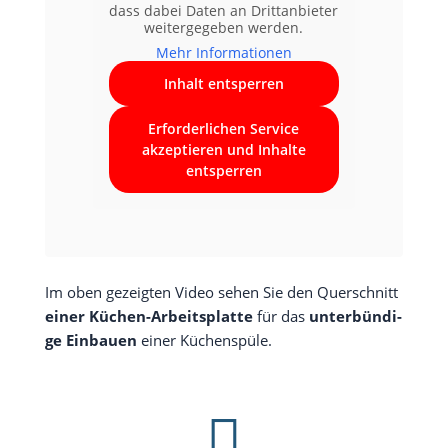
dass dabei Daten an Dritt­an­bie­ter
wei­ter­ge­ge­ben werden.
Mehr Infor­ma­tio­nen
Inhalt ent­sper­ren
Erfor­der­li­chen Ser­vice
akzep­tie­ren und Inhal­te
ent­sper­ren
Im oben gezeig­ten Video sehen Sie den Quer­schnitt
einer Küchen-Arbeits­plat­te
für das
unter­bün­di­
ge Ein­bau­en
einer Küchenspüle.
