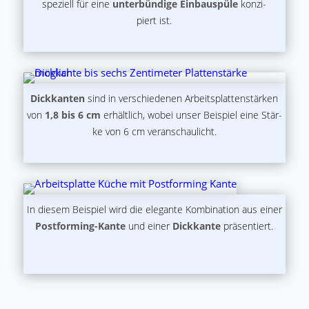
spe­zi­ell für eine
unter­bün­di­ge Ein­bau­spü­le
kon­zi­
piert ist.
Dick­kan­ten
sind in ver­schie­de­nen Arbeits­plat­ten­stär­ken
von
1,8 bis 6 cm
erhält­lich, wobei unser Bei­spiel eine Stär­
ke von 6 cm veranschaulicht.
In die­sem Bei­spiel wird die ele­gan­te Kom­bi­na­ti­on aus einer
Post­forming-Kan­te
und einer
Dick­kan­te
präsentiert.