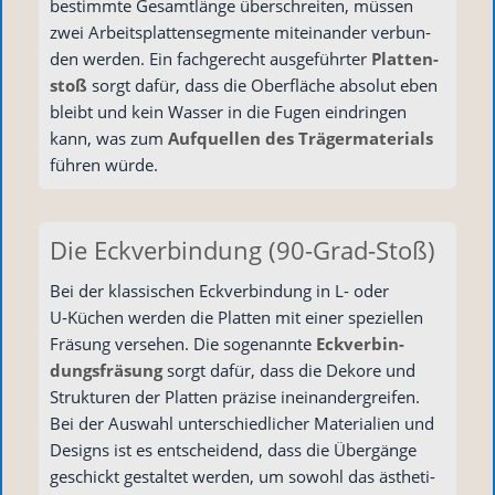
bestimm­te Gesamt­län­ge über­schrei­ten, müs­sen
zwei Arbeits­plat­ten­seg­men­te mit­ein­an­der ver­bun­
den wer­den. Ein fach­ge­recht aus­ge­führ­ter
Plat­ten­
stoß
sorgt dafür, dass die Ober­flä­che abso­lut eben
bleibt und kein Was­ser in die Fugen ein­drin­gen
kann, was zum
Auf­quel­len des Trä­ger­ma­te­ri­als
füh­ren würde.
Die Eckverbindung (90-Grad-Stoß)
Bei der klas­si­schen Eck­ver­bin­dung in L- oder
U‑Küchen wer­den die Plat­ten mit einer spe­zi­el­len
Frä­sung ver­se­hen. Die soge­nann­te
Eck­ver­bin­
dungs­frä­sung
sorgt dafür, dass die Deko­re und
Struk­tu­ren der Plat­ten prä­zi­se inein­an­der­grei­fen.
Bei der Aus­wahl unter­schied­li­cher Mate­ria­li­en und
Designs ist es ent­schei­dend, dass die Über­gän­ge
geschickt gestal­tet wer­den, um sowohl das ästhe­ti­