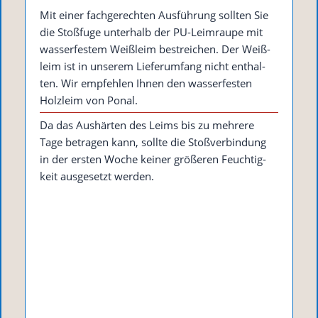
Mit einer fach­ge­rech­ten Aus­füh­rung soll­ten Sie
die Stoß­fu­ge unter­halb der PU-Leim­rau­pe mit
was­ser­fes­tem Weiß­leim bestrei­chen. Der Weiß­
leim ist in unse­rem Lie­fer­um­fang nicht ent­hal­
ten. Wir emp­feh­len Ihnen den was­ser­fes­ten
Holz­leim von Ponal.
Da das Aus­här­ten des Leims bis zu meh­re­re
Tage betra­gen kann, soll­te die Stoß­ver­bin­dung
in der ers­ten Woche kei­ner grö­ße­ren Feuch­tig­
keit aus­ge­setzt werden.