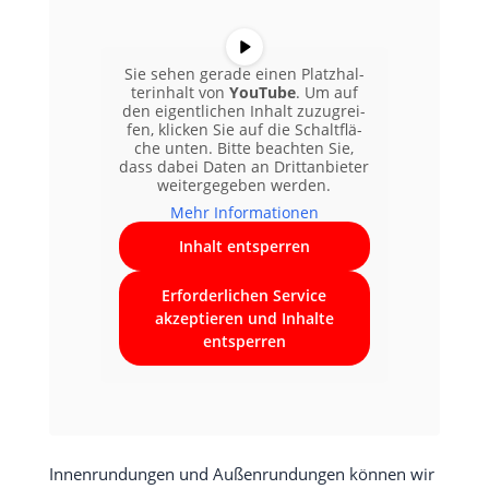
Sie sehen gera­de einen Platz­hal­
ter­in­halt von
You­Tube
. Um auf
den eigent­li­chen Inhalt zuzu­grei­
fen, kli­cken Sie auf die Schalt­flä­
che unten. Bit­te beach­ten Sie,
dass dabei Daten an Dritt­an­bie­ter
wei­ter­ge­ge­ben werden.
Mehr Infor­ma­tio­nen
Inhalt ent­sper­ren
Erfor­der­li­chen Ser­vice
akzep­tie­ren und Inhal­te
ent­sper­ren
Innen­run­dun­gen und Außen­run­dun­gen kön­nen wir