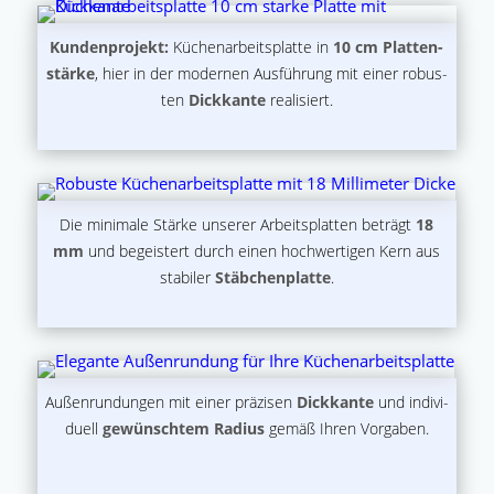
Kun­den­pro­jekt:
Küchen­ar­beits­plat­te in
10 cm Plat­ten­
stär­ke
, hier in der moder­nen Aus­füh­rung mit einer robus­
ten
Dick­kan­te
realisiert.
Die mini­ma­le Stär­ke unse­rer Arbeits­plat­ten beträgt
18
mm
und begeis­tert durch einen hoch­wer­ti­gen Kern aus
sta­bi­ler
Stäb­chen­plat­te
.
Außen­run­dun­gen mit einer prä­zi­sen
Dick­kan­te
und indi­vi­
du­ell
gewünsch­tem Radi­us
gemäß Ihren Vorgaben.