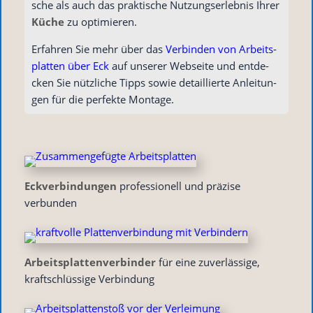
sche als auch das prak­ti­sche Nut­zungs­er­leb­nis Ihrer
Küche
zu optimieren.
Erfah­ren Sie mehr über das
Ver­bin­den von Arbeits­
plat­ten über Eck
auf unse­rer Web­sei­te und ent­de­
cken Sie nütz­li­che Tipps sowie detail­lier­te Anlei­tun­
gen für die per­fek­te Montage.
Eck­ver­bin­dun­gen
pro­fes­sio­nell und prä­zi­se
verbunden
Arbeits­plat­ten­ver­bin­der
für eine zuver­läs­si­ge,
kraft­schlüs­si­ge Verbindung