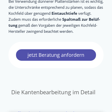
Bei Ver­wen­dung dün­ne­rer Plat­ten­stär­ken ist es wich­tig,
die Unter­schrän­ke ent­spre­chend zu pla­nen, sodass das
Koch­feld über genü­gend
Ein­tauch­tie­fe
ver­fügt.
Zudem muss das erfor­der­li­che
Spalt­maß zur Belüf­
tung
gemäß den Vor­ga­ben der jewei­li­gen Koch­feld-
Her­stel­ler zwin­gend beach­tet werden.
jetzt Bera­tung anfordern
Die Kantenbearbeitung im Detail