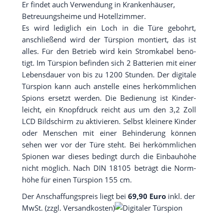
Er fin­det auch Ver­wen­dung in Kran­ken­häu­ser,
Betreu­ungs­hei­me und Hotellzimmer.
Es wird ledig­lich ein Loch in die Türe gebohrt,
anschlie­ßend wird der Tür­spi­on mon­tiert, das ist
alles. Für den Betrieb wird kein Strom­ka­bel benö­
tigt. Im Tür­spi­on befin­den sich 2 Bat­te­rien mit einer
Lebens­dau­er von bis zu 1200 Stun­den. Der digi­ta­le
Tür­spi­on kann auch anstel­le eines her­kömm­li­chen
Spi­ons ersetzt wer­den. Die Bedie­nung ist Kin­der­
leicht, ein Knopf­druck reicht aus um den 3,2 Zoll
LCD Bild­schirm zu akti­vie­ren. Selbst klei­ne­re Kin­der
oder Men­schen mit einer Behin­de­rung kön­nen
sehen wer vor der Türe steht. Bei her­kömm­li­chen
Spio­nen war die­ses bedingt durch die Ein­bau­hö­he
nicht mög­lich. Nach DIN 18105 beträgt die Norm­
hö­he für einen Tür­spi­on 155 cm.
Der Anschaf­fungs­preis liegt bei
69,90 Euro
inkl. der
MwSt. (zzgl. Versandkosten)