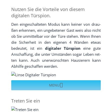
Nutzen Sie die Vorteile von diesem
digitalen Türspion.
Den ein­ge­schal­te­ten Modus kann kei­ner von drau­
ßen erken­nen, ein unge­be­te­ner Gast weis also nicht
ob Sie unmit­tel­bar vor der Türe ste­hen. Wenn Ihnen
die Sicher­heit in den eige­nen 4 Wän­den etwas
bedeu­tet, ist ein
digi­ta­ler Tür­spi­on
eine gute
Anschaf­fung, die unter Umstän­den sogar Leben ret­
ten kann. Auch uner­wünsch­ten Hau­sie­rern kann
Abhil­fe geschaf­fen werden.
MENU
Treten Sie ein