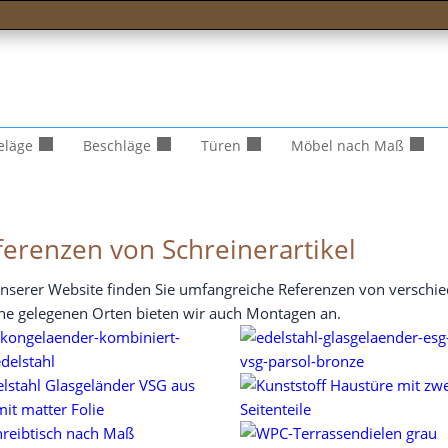
eläge
Beschläge
Türen
Möbel nach Maß
ferenzen von Schreinerartikel
nse­rer Web­site fin­den Sie umfang­rei­che Refe­ren­zen von ver­sch
he gele­ge­nen Orten bie­ten wir auch Mon­ta­gen an.