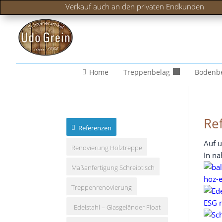
Verkauf auch an den privaten Endkunden
Home
Treppenbelag
Bodenb
Re
Referenzen
Auf u
Renovierung Holztreppe
In na
Maßanfertigung Schreibtisch
Treppenrenovierung
Edelstahl – Glasgeländer Float