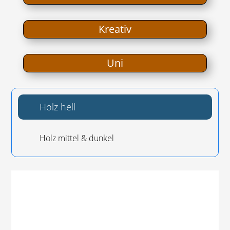
Krea­tiv
Uni
Holz hell
Holz mit­tel & dunkel