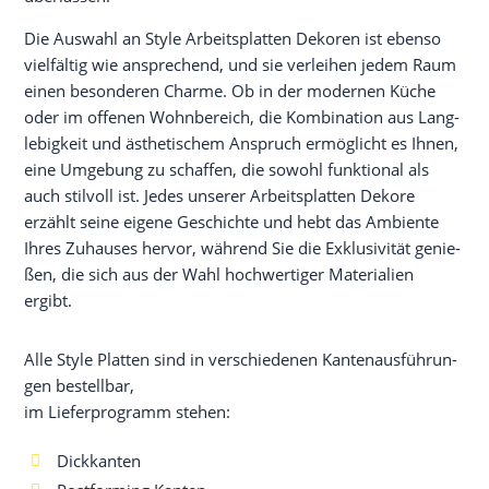
Die Aus­wahl an Style Arbeits­plat­ten Deko­ren ist eben­so
viel­fäl­tig wie anspre­chend, und sie ver­lei­hen jedem Raum
einen beson­de­ren Charme. Ob in der moder­nen Küche
oder im offe­nen Wohn­be­reich, die Kom­bi­na­ti­on aus Lang­
le­big­keit und ästhe­ti­schem Anspruch ermög­licht es Ihnen,
eine Umge­bung zu schaf­fen, die sowohl funk­tio­nal als
auch stil­voll ist. Jedes unse­rer Arbeits­plat­ten Deko­re
erzählt sei­ne eige­ne Geschich­te und hebt das Ambi­en­te
Ihres Zuhau­ses her­vor, wäh­rend Sie die Exklu­si­vi­tät genie­
ßen, die sich aus der Wahl hoch­wer­ti­ger Mate­ria­li­en
ergibt.
Alle Style Plat­ten sind in ver­schie­de­nen Kan­ten­aus­füh­run­
gen bestell­bar,
im Lie­fer­pro­gramm stehen:
Dickkanten