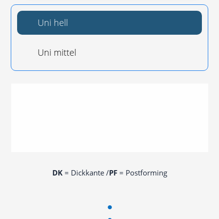
Uni hell
Uni mit­tel
DK
= Dick­kan­te /​
PF
= Postforming
: