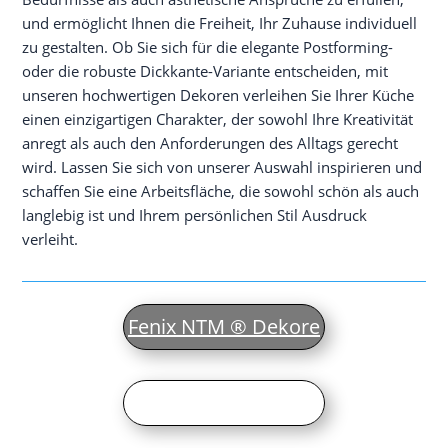
und ermög­licht Ihnen die Frei­heit, Ihr Zuhau­se indi­vi­du­ell
zu gestal­ten. Ob Sie sich für die ele­gan­te Post­forming-
oder die robus­te Dick­kan­te-Vari­an­te ent­schei­den, mit
unse­ren hoch­wer­ti­gen Deko­ren ver­lei­hen Sie Ihrer Küche
einen ein­zig­ar­ti­gen Cha­rak­ter, der sowohl Ihre Krea­ti­vi­tät
anregt als auch den Anfor­de­run­gen des All­tags gerecht
wird. Las­sen Sie sich von unse­rer Aus­wahl inspi­rie­ren und
schaf­fen Sie eine Arbeits­flä­che, die sowohl schön als auch
lang­le­big ist und Ihrem per­sön­li­chen Stil Aus­druck
verleiht.
Fenix NTM ® Dekore
Mar­mor­op­tik Dekore