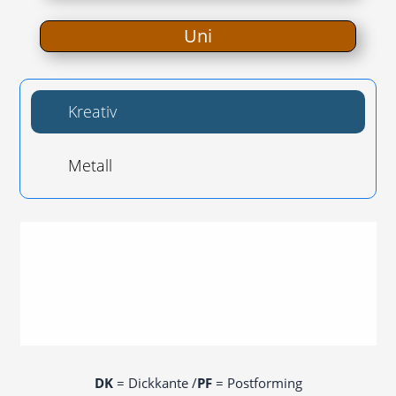
Uni
Krea­tiv
Metall
DK
= Dick­kan­te /​
PF
= Postforming