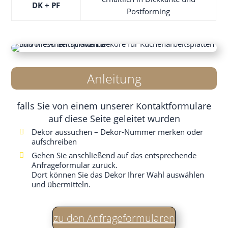
DK + PF
Postforming
Anlei­tung
falls Sie von einem unse­rer Kon­takt­for­mu­la­re
auf die­se Sei­te gelei­tet wurden
Dekor aus­su­chen – Dekor-Num­mer mer­ken oder
aufschreiben
Gehen Sie anschlie­ßend auf das ent­spre­chen­de
Anfra­ge­for­mu­lar zurück.
Dort kön­nen Sie das Dekor Ihrer Wahl aus­wäh­len
und übermitteln.
zu den Anfrageformularen