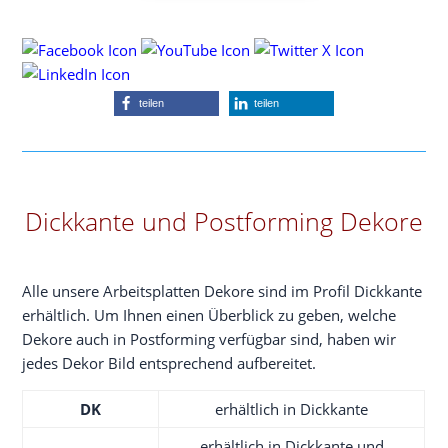
tei­len
tei­len
Dickkante und Postforming Dekore
Alle unse­re Arbeits­plat­ten Deko­re sind im Pro­fil Dick­kan­te
erhält­lich. Um Ihnen einen Über­blick zu geben, wel­che
Deko­re auch in Post­forming ver­füg­bar sind, haben wir
jedes Dekor Bild ent­spre­chend aufbereitet.
DK
erhält­lich in Dickkante
erhält­lich in Dick­kan­te und