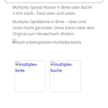
Mul­ti­plex Spe­zi­al Mas­siv in Bir­ke oder Buche
3 mm stark – Fase oben und unten
Mul­ti­plex Optik­kan­te in Bir­ke – oben und
unten leicht gerun­det. Die­se Kan­te sieht dem
Ori­gi­nal zum Ver­wech­seln ähnlich.