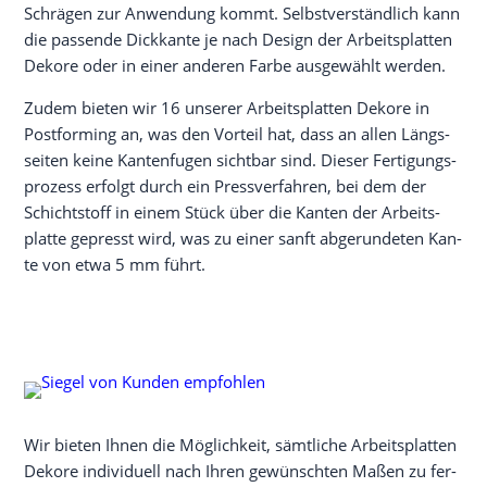
Schrä­gen zur Anwen­dung kommt. Selbst­ver­ständ­lich kann
die pas­sen­de Dick­kan­te je nach Design der Arbeits­plat­ten
Deko­re oder in einer ande­ren Far­be aus­ge­wählt werden.
Zudem bie­ten wir 16 unse­rer Arbeits­plat­ten Deko­re in
Post­forming an, was den Vor­teil hat, dass an allen Längs­
sei­ten kei­ne Kan­ten­fu­gen sicht­bar sind. Die­ser Fer­ti­gungs­
pro­zess erfolgt durch ein Press­ver­fah­ren, bei dem der
Schicht­stoff in einem Stück über die Kan­ten der Arbeits­
plat­te gepresst wird, was zu einer sanft abge­run­de­ten Kan­
te von etwa 5 mm führt.
Wir bie­ten Ihnen die Mög­lich­keit, sämt­li­che Arbeits­plat­ten
Deko­re indi­vi­du­ell nach Ihren gewünsch­ten Maßen zu fer­