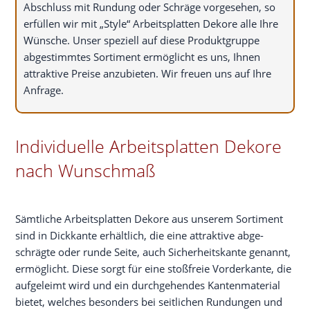
Abschluss mit Run­dung oder Schrä­ge vor­ge­se­hen, so
erfül­len wir mit „Style“ Arbeits­plat­ten Deko­re alle Ihre
Wün­sche. Unser spe­zi­ell auf die­se Pro­dukt­grup­pe
abge­stimm­tes Sor­ti­ment ermög­licht es uns, Ihnen
attrak­ti­ve Prei­se anzu­bie­ten. Wir freu­en uns auf Ihre
Anfrage.
Individuelle Arbeitsplatten Dekore
nach Wunschmaß
Sämt­li­che Arbeits­plat­ten Deko­re aus unse­rem Sor­ti­ment
sind in Dick­kan­te erhält­lich, die eine attrak­ti­ve abge­
schräg­te oder run­de Sei­te, auch Sicher­heits­kan­te genannt,
ermög­licht. Die­se sorgt für eine stoß­freie Vor­der­kan­te, die
auf­ge­leimt wird und ein durch­ge­hen­des Kan­ten­ma­te­ri­al
bie­tet, wel­ches beson­ders bei seit­li­chen Run­dun­gen und