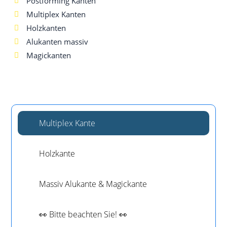
Post­forming Kanten
Mul­ti­plex Kanten
Holzkanten
Alu­kan­ten massiv
Magickanten
Mul­ti­plex Kante
Holz­kan­te
Mas­siv Alu­kan­te & Magickante
👀 Bit­te beach­ten Sie! 👀