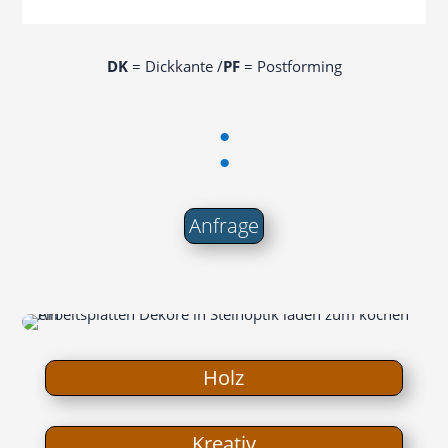
DK
= Dick­kan­te /​
PF
= Postforming
:
Anfra­ge
Holz
Krea­tiv