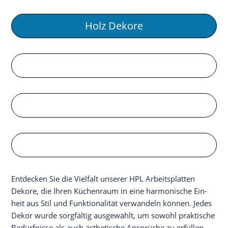
Holz Deko­re
Stein Deko­re
Krea­tiv Dekore
Uni Deko­re
Ent­de­cken Sie die Viel­falt unse­rer HPL Arbeits­plat­ten
Deko­re, die Ihren Küchen­raum in eine har­mo­ni­sche Ein­
heit aus Stil und Funk­tio­na­li­tät ver­wan­deln kön­nen. Jedes
Dekor wur­de sorg­fäl­tig aus­ge­wählt, um sowohl prak­ti­sche
Bedürf­nis­se als auch ästhe­ti­sche Ansprü­che zu erfül­len,