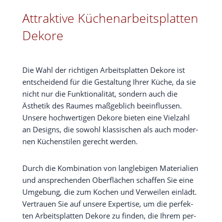
Attraktive Küchenarbeitsplatten
Dekore
Die Wahl der rich­ti­gen Arbeits­plat­ten Deko­re ist
ent­schei­dend für die Gestal­tung Ihrer Küche, da sie
nicht nur die Funk­tio­na­li­tät, son­dern auch die
Ästhe­tik des Rau­mes maß­geb­lich beein­flus­sen.
Unse­re hoch­wer­ti­gen Deko­re bie­ten eine Viel­zahl
an Designs, die sowohl klas­si­schen als auch moder­
nen Küchen­sti­len gerecht werden.
Durch die Kom­bi­na­ti­on von lang­le­bi­gen Mate­ria­li­en
und anspre­chen­den Ober­flä­chen schaf­fen Sie eine
Umge­bung, die zum Kochen und Ver­wei­len ein­lädt.
Ver­trau­en Sie auf unse­re Exper­ti­se, um die per­fek­
ten Arbeits­plat­ten Deko­re zu fin­den, die Ihrem per­