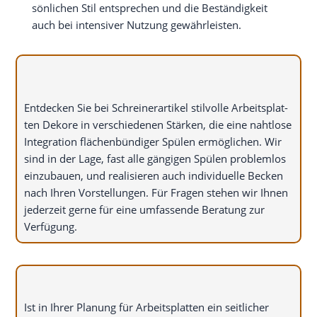
sön­li­chen Stil ent­spre­chen und die Bestän­dig­keit
auch bei inten­si­ver Nut­zung gewährleisten.
Ent­de­cken Sie bei Schrei­ner­ar­ti­kel stil­vol­le Arbeits­plat­
ten Deko­re in ver­schie­de­nen Stär­ken, die eine naht­lo­se
Inte­gra­ti­on flä­chen­bün­di­ger Spü­len ermög­li­chen. Wir
sind in der Lage, fast alle gän­gi­gen Spü­len pro­blem­los
ein­zu­bau­en, und rea­li­sie­ren auch indi­vi­du­el­le Becken
nach Ihren Vor­stel­lun­gen. Für Fra­gen ste­hen wir Ihnen
jeder­zeit ger­ne für eine umfas­sen­de Bera­tung zur
Verfügung.
Ist in Ihrer Pla­nung für Arbeits­plat­ten ein seit­li­cher