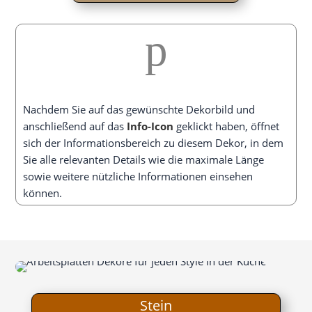
p
Nach­dem Sie auf das gewünsch­te Dekor­bild und
anschlie­ßend auf das
Info-Icon
geklickt haben, öff­net
sich der Infor­ma­ti­ons­be­reich zu die­sem Dekor, in dem
Sie alle rele­van­ten Details wie die maxi­ma­le Län­ge
sowie wei­te­re nütz­li­che Infor­ma­tio­nen ein­se­hen
können.
Stein