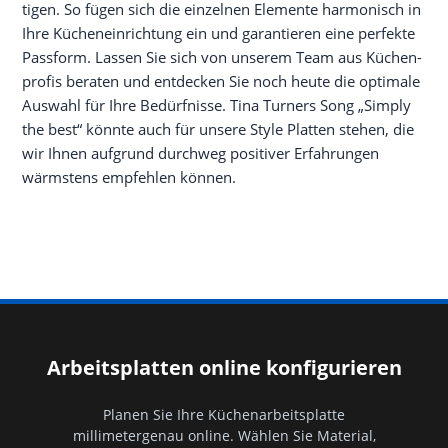
ti­gen. So fügen sich die ein­zel­nen Ele­men­te har­mo­nisch in
Ihre Küchen­ein­rich­tung ein und garan­tie­ren eine per­fek­te
Pass­form. Las­sen Sie sich von unse­rem Team aus Küchen­
pro­fis bera­ten und ent­de­cken Sie noch heu­te die opti­ma­le
Aus­wahl für Ihre Bedürf­nis­se. Tina Tur­ners Song „Sim­ply
the best“ könn­te auch für unse­re Style Plat­ten ste­hen, die
wir Ihnen auf­grund durch­weg posi­ti­ver Erfah­run­gen
wärms­tens emp­feh­len können.
Arbeitsplatten online konfigurieren
Planen Sie Ihre Küchenarbeitsplatte
millimetergenau online. Wählen Sie Material,