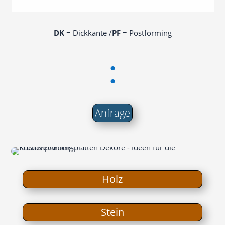
DK
= Dick­kan­te /​
PF
= Postforming
:
Anfra­ge
Holz
Stein