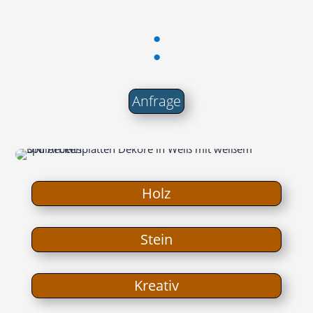
:
Anfra­ge
Holz
Stein
Krea­tiv