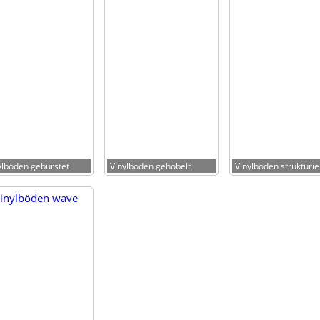
yl­bö­den gebürstet
Vinyl­bö­den gehobelt
Vinyl­bö­den strukturie