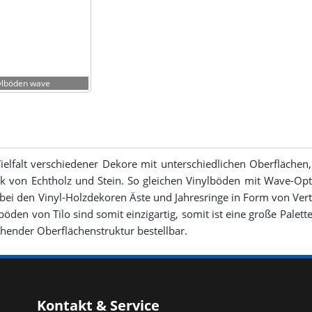
yl­bö­den wave
iel­falt ver­schie­de­ner Deko­re mit unter­schied­li­chen Ober­flä­chen,
ik von Echt­holz und Stein. So glei­chen Vinyl­bö­den mit Wave-Optik 
bei den Vinyl-Holz­de­ko­ren Äste und Jah­res­rin­ge in Form von Ver­t
­bö­den von Tilo sind somit ein­zig­ar­tig, somit ist eine gro­ße Palet­
chen­der Ober­flä­chen­struk­tur bestellbar.
Kontakt & Service