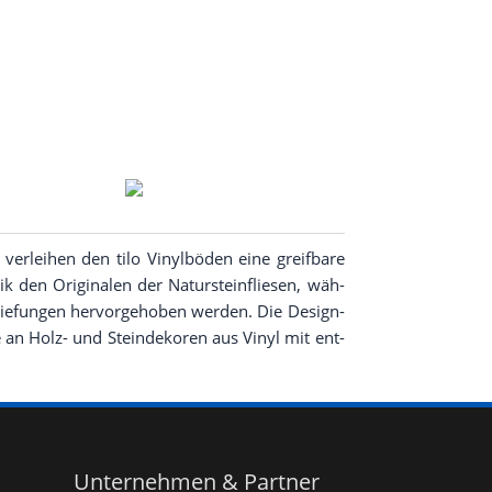
 ver­lei­hen den tilo Vinyl­bö­den eine greif­ba­re
den Ori­gi­na­len der Natur­stein­flie­sen, wäh­
ie­fun­gen her­vor­ge­ho­ben wer­den. Die Design-
te an Holz- und Stein­de­ko­ren aus Vinyl mit ent­
Unternehmen & Partner