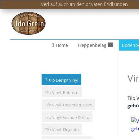
Verkauf auch an den privaten Endkunden
Home
Treppenbelag
Bodenb
Vi
tilo Design Vinyl
Tilo Vinyl- Robusto
Tilo V
Tilo Vinyl- Favorito & Novo
gebür
Tilo Vinyl- Grando & Elito
Tilo Vinyl- Eleganto