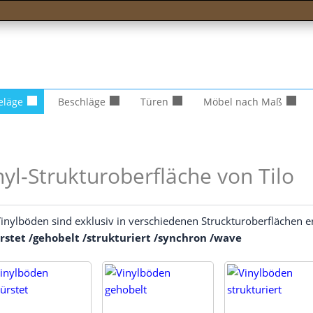
eläge
Beschläge
Türen
Möbel nach Maß
nyl-Strukturoberfläche von Tilo
inyl­bö­den sind exklu­siv in ver­schie­de­nen Struck­tur­ober­flä­chen e
s­tet /​geho­belt /​struk­tu­riert /​syn­chron /​wave