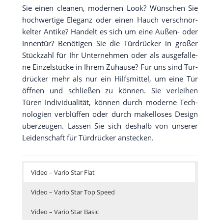
Sie einen clea­nen, moder­nen Look? Wün­schen Sie
hoch­wer­ti­ge Ele­ganz oder einen Hauch ver­schnör­
kel­ter Anti­ke? Han­delt es sich um eine Außen- oder
Innen­tür? Benö­ti­gen Sie die Tür­drü­cker in gro­ßer
Stück­zahl für Ihr Unter­neh­men oder als aus­ge­fal­le­
ne Ein­zel­stü­cke in Ihrem Zuhau­se? Für uns sind Tür­
drü­cker mehr als nur ein Hilfs­mit­tel, um eine Tür
öff­nen und schlie­ßen zu kön­nen. Sie ver­lei­hen
Türen Indi­vi­dua­li­tät, kön­nen durch moder­ne Tech­
no­lo­gien ver­blüf­fen oder durch makel­lo­ses Design
über­zeu­gen. Las­sen Sie sich des­halb von unse­rer
Lei­den­schaft für Tür­drü­cker anstecken.
Video – Vario Star Flat
Video – Vario Star Top Speed
Video – Vario Star Basic