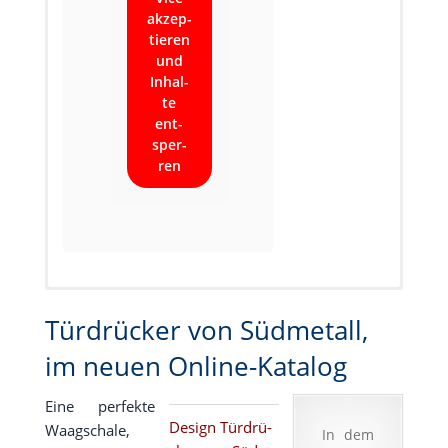
akzep­
tie­ren
und
Inhal­
te
ent­
sper­
ren
Vario Star
Vario Star
Vario Star
Design
Top Speed –
Basic – aus
Speed
Türdrücker –
Türdrücker von Südmetall,
aus der
der
Comfort –
mit
im neuen Online-Katalog
Premium
Premium
aus der
hervorragen
Serie von
Serie von
Premium
dem
Eine per­fek­te
Südmetall
Südmetall
Serie von
Lieferservice
Design Tür­drü­
Südmetall
Waag­scha­le,
In dem