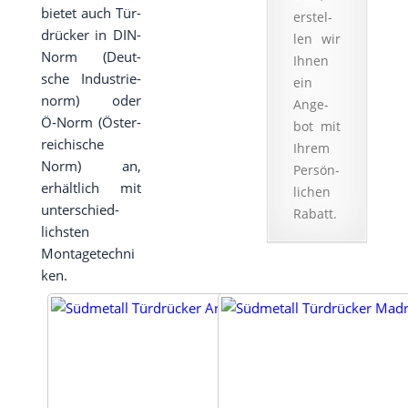
bie­tet auch Tür­
ent­
ent­
ent­
ent­
erstel­
Sar Speed Com­
die Kon­struk­ti­
Kon­takt­for­mu­
sper­
sper­
sper­
sper­
drü­cker in DIN-
len wir
fort bie­tet
on fest und
lar kön­nen Sie
ren
ren
ren
ren
Norm (Deut­
Ihnen
dadurch einen
haltbar.
uns mit­tei­len
sche Indus­trie­
ein
Top Bedien­kom­
wel­ches Drü­cker
Erfor­
Erfor­
Erfor­
Erfor­
norm) oder
Ange­
fort mit lang­le­bi­
Design Ihnen
der­li­
der­li­
der­li­
der­li­
Ö‑Norm (Öster­
bot mit
ger Funktion.
am bes­ten zusa­
chen
chen
chen
chen
rei­chi­sche
Ihrem
Ser­
Ser­
Ser­
Ser­
gen würde.
Norm) an,
vice
vice
vice
vice
Per­sön­
erhält­lich mit
akzep­
akzep­
akzep­
akzep­
li­chen
tie­ren
tie­ren
tie­ren
tie­ren
unter­schied­
Rabatt.
und
und
und
und
lichs­ten
Inhal­
Inhal­
Inhal­
Inhal­
Montagetechni
te
te
te
te
ken.
ent­
ent­
ent­
ent­
sper­
sper­
sper­
sper­
ren
ren
ren
ren