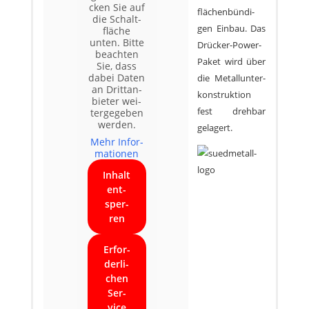
cken Sie auf
flä­chen­bün­di­
die Schalt­
gen Ein­bau. Das
flä­che
unten. Bit­te
Drü­cker-Power-
beach­ten
Paket wird über
Sie, dass
dabei Daten
die Metall­un­ter­
an Dritt­an­
kon­struk­ti­on
bie­ter wei­
fest dreh­bar
ter­ge­ge­ben
werden.
gelagert.
Mehr Infor­
ma­tio­nen
Inhalt
ent­
sper­
ren
Erfor­
der­li­
chen
Ser­
vice