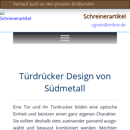
Verkauf auch an den privaten Endkunden
Schreinerartikel
ugrein@online.de
Türdrücker Design von
Südmetall
Eine Tür und ihr Tür­drü­cker bil­den eine opti­sche
Ein­heit und besit­zen einen ganz eige­nen Cha­rak­ter.
Sie soll­ten des­halb stets zuein­an­der pas­send aus­ge­
wählt und bewusst kom­bi­niert wer­den. Möch­ten