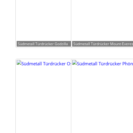
Süd­me­tall Tür­drü­cker Godzilla
Süd­me­tall Tür­drü­cker Mount-Everes