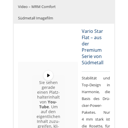
Video – MRM Com­fort
Süd­me­tall Imagefilm
Vario Star
Flat – aus
der
Premium
Serie von
Südmetall
Sta­bi­li­tät und
Sie sehen
Top-Design in
gera­de
Har­mo­nie, die
einen Platz­
hal­ter­in­halt
Basis des Drü­
von
You­
cker-Power-
Tube
. Um
auf den
Pake­tes. Nur
eigent­li­chen
4 mm stark ist
Inhalt zuzu­
die Rosette, für
grei­fen, kli­