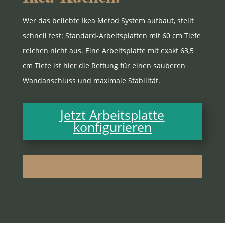
Wer das belieb­te Ikea Metod Sys­tem auf­baut, stellt
schnell fest: Stan­dard-Arbeits­plat­ten mit 60 cm Tie­fe
rei­chen nicht aus. Eine Arbeits­plat­te mit exakt 63,5
cm Tie­fe ist hier die Ret­tung für einen sau­be­ren
Wand­an­schluss und maxi­ma­le Stabilität.
Jetzt Arbeits­plat­te
konfigurieren