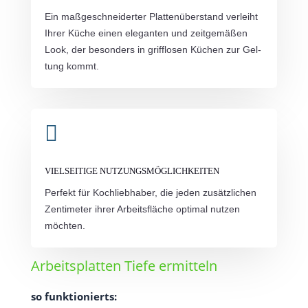
Ein maß­ge­schnei­der­ter Plat­ten­über­stand ver­leiht
Ihrer Küche einen ele­gan­ten und zeit­ge­mä­ßen
Look, der beson­ders in griff­lo­sen Küchen zur Gel­
tung kommt.

VIELSEITIGE NUTZUNGSMÖGLICHKEITEN
Per­fekt für Koch­lieb­ha­ber, die jeden zusätz­li­chen
Zen­ti­me­ter ihrer Arbeits­flä­che opti­mal nut­zen
möchten.
Arbeitsplatten Tiefe ermitteln
so funk­tio­nierts: