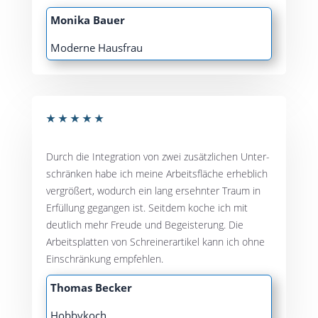
Moni­ka Bauer
Moder­ne Hausfrau
★
★
★
★
★
Durch die Inte­gra­ti­on von zwei zusätz­li­chen Unter­
schrän­ken habe ich mei­ne Arbeits­flä­che erheb­lich
ver­grö­ßert, wodurch ein lang ersehn­ter Traum in
Erfül­lung gegan­gen ist. Seit­dem koche ich mit
deut­lich mehr Freu­de und Begeis­te­rung. Die
Arbeits­plat­ten von Schrei­ner­ar­ti­kel kann ich ohne
Ein­schrän­kung empfehlen.
Tho­mas Becker
Hob­by­koch