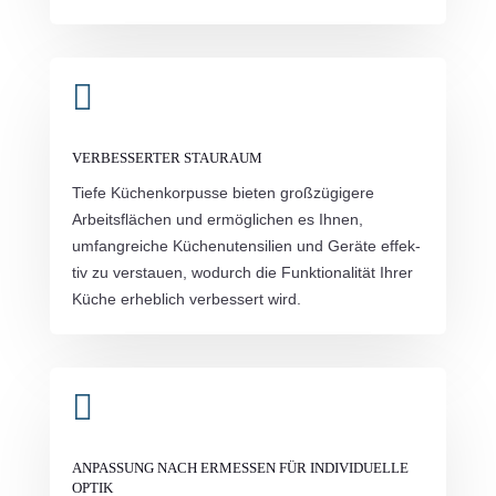

VERBESSERTER STAURAUM
Tie­fe Küchen­kor­pus­se bie­ten groß­zü­gi­ge­re
Arbeits­flä­chen und ermög­li­chen es Ihnen,
umfang­rei­che Küchen­uten­si­li­en und Gerä­te effek­
tiv zu ver­stau­en, wodurch die Funk­tio­na­li­tät Ihrer
Küche erheb­lich ver­bes­sert wird.

ANPASSUNG NACH ERMESSEN FÜR INDIVIDUELLE
OPTIK