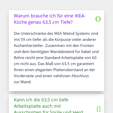
Warum brauche ich für eine IKEA-
Küche genau 63,5 cm Tiefe?
Die Unter­schrän­ke des IKEA Metod Sys­tems sind
mit 59 cm tie­fer als die Kor­pus­se vie­ler ande­rer
Küchen­her­stel­ler. Zusam­men mit den Fron­ten
und dem benö­tig­ten Wand­ab­stand für Kabel und
Roh­re reicht eine Stan­dard-Arbeits­plat­te von 60
cm nicht aus. Das Maß von 63,5 cm garan­tiert
Ihnen einen ele­gan­ten Plat­ten­über­stand an der
Vor­der­sei­te und einen naht­lo­sen Abschluss
zur Wand.
Kann ich die 63,5 cm tiefe
Arbeitsplatte auch mit
Ausschnitten für Spüle und Herd