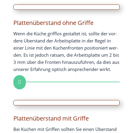
Plattenüberstand ohne Griffe
Wenn die Küche griff­los gestal­tet ist, soll­te der vor­
de­re Über­stand der Arbeits­plat­te in der Regel in
einer Linie mit den Küchen­fron­ten posi­tio­niert wer­
den. Es ist jedoch rat­sam, die Arbeits­plat­te um 2 bis
3 mm über die Fron­ten hin­aus­zu­füh­ren, da dies aus
unse­rer Erfah­rung optisch anspre­chen­der wirkt.

Plattenüberstand mit Griffe
Bei Küchen mit Grif­fen soll­ten Sie einen Über­stand