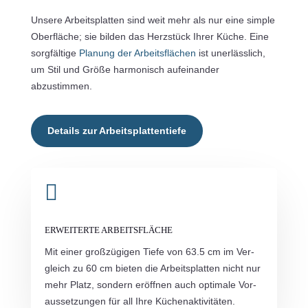
Unse­re Arbeits­plat­ten sind weit mehr als nur eine simp­le
Ober­flä­che; sie bil­den das Herz­stück Ihrer Küche. Eine
sorg­fäl­ti­ge
Pla­nung der Arbeits­flä­chen
ist uner­läss­lich,
um Stil und Grö­ße har­mo­nisch auf­ein­an­der
abzustimmen.
Details zur Arbeitsplattentiefe

ERWEITERTE ARBEITSFLÄCHE
Mit einer groß­zü­gi­gen Tie­fe von 63.5 cm im Ver­
gleich zu 60 cm bie­ten die Arbeits­plat­ten nicht nur
mehr Platz, son­dern eröff­nen auch opti­ma­le Vor­
aus­set­zun­gen für all Ihre Küchenaktivitäten.