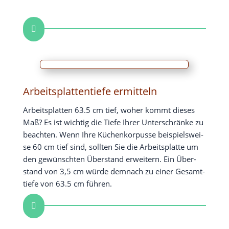

Arbeitsplattentiefe ermitteln
Arbeits­plat­ten 63.5 cm tief, woher kommt die­ses
Maß? Es ist wich­tig die Tie­fe Ihrer Unter­schrän­ke zu
beach­ten. Wenn Ihre Küchen­kor­pus­se bei­spiels­wei­
se 60 cm tief sind, soll­ten Sie die Arbeits­plat­te um
den gewünsch­ten Über­stand erwei­tern. Ein Über­
stand von 3,5 cm wür­de dem­nach zu einer Gesamt­
tie­fe von 63.5 cm führen.
