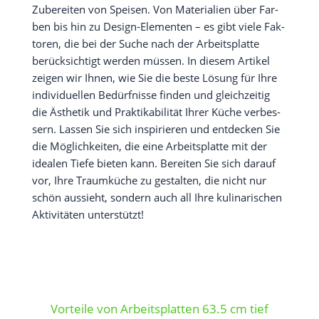
Zube­rei­ten von Spei­sen. Von Mate­ria­li­en über Far­
ben bis hin zu Design-Ele­men­ten – es gibt vie­le Fak­
to­ren, die bei der Suche nach der Arbeits­plat­te
berück­sich­tigt wer­den müs­sen. In die­sem Arti­kel
zei­gen wir Ihnen, wie Sie die bes­te Lösung für Ihre
indi­vi­du­el­len Bedürf­nis­se fin­den und gleich­zei­tig
die Ästhe­tik und Prak­ti­ka­bi­li­tät Ihrer Küche ver­bes­
sern. Las­sen Sie sich inspi­rie­ren und ent­de­cken Sie
die Mög­lich­kei­ten, die eine Arbeits­plat­te mit der
idea­len Tie­fe bie­ten kann. Berei­ten Sie sich dar­auf
vor, Ihre Traum­kü­che zu gestal­ten, die nicht nur
schön aus­sieht, son­dern auch all Ihre kuli­na­ri­schen
Akti­vi­tä­ten unterstützt!
Vorteile von Arbeitsplatten 63.5 cm tief