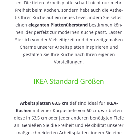
en. Die tie­fe­re Arbeits­plat­te schafft nicht nur mehr
Frei­heit beim Kochen, son­dern hebt auch die Ästhe­
tik Ihrer Küche auf ein neu­es Level, indem Sie selbst
einen
ele­gan­ten Plat­ten­über­stand
bestim­men kön­
nen, der per­fekt zur moder­nen Küche passt. Las­sen
Sie sich von der Viel­sei­tig­keit und dem zeit­ge­mä­ßen
Charme unse­rer Arbeits­plat­ten inspi­rie­ren und
gestal­ten Sie Ihre Küche nach Ihren eige­nen
Vorstellungen.
IKEA Standard Größen
Arbeits­plat­ten 63,5 cm
tief sind ide­al für
IKEA-
Küchen
mit einer Kor­pus­tie­fe von 60 cm, wir bie­ten
die­se in 63,5 cm oder jeder ande­ren benö­tig­ten Tie­fe
an. Genie­ßen Sie die Frei­heit und Fle­xi­bi­li­tät unse­rer
maß­ge­schnei­der­ten Arbeits­plat­ten, indem Sie eine