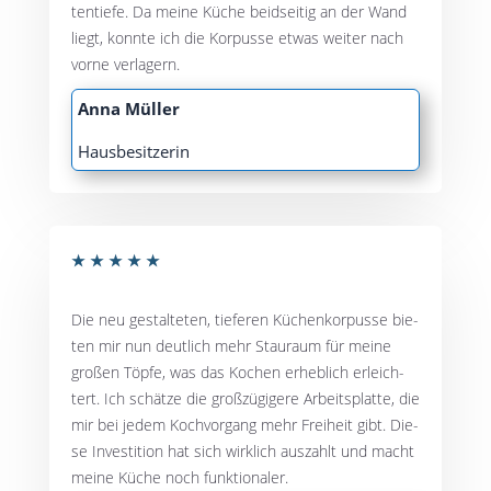
ten­tie­fe. Da mei­ne Küche beid­sei­tig an der Wand
liegt, konn­te ich die Kor­pus­se etwas wei­ter nach
vor­ne verlagern.
Anna Mül­ler
Haus­be­sit­ze­rin
★
★
★
★
★
Die neu gestal­te­ten, tie­fe­ren Küchen­kor­pus­se bie­
ten mir nun deut­lich mehr Stau­raum für mei­ne
gro­ßen Töp­fe, was das Kochen erheb­lich erleich­
tert. Ich schät­ze die groß­zü­gi­ge­re Arbeits­plat­te, die
mir bei jedem Koch­vor­gang mehr Frei­heit gibt. Die­
se Inves­ti­ti­on hat sich wirk­lich aus­zahlt und macht
mei­ne Küche noch funktionaler.