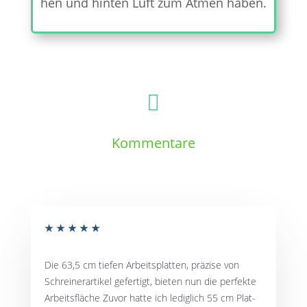
hen und hin­ten Luft zum Atmen haben.

Kommentare
★
★
★
★
★
Die 63,5 cm tie­fen Arbeits­plat­ten, prä­zi­se von
Schrei­ner­ar­ti­kel gefer­tigt, bie­ten nun die per­fek­te
Arbeits­flä­che Zuvor hat­te ich ledig­lich 55 cm Plat­