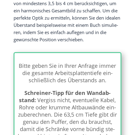
von min­des­tens 3,5 bis 4 cm berück­sich­ti­gen, um
ein har­mo­ni­sches Gesamt­bild zu schaf­fen. Um die
per­fek­te Optik zu ermit­teln, kön­nen Sie den idea­len
Über­stand bei­spiels­wei­se mit einem Buch simu­lie­
ren, indem Sie es ein­fach auf­le­gen und in die
gewünsch­te Posi­ti­on verschieben.
Bit­te geben Sie in Ihrer Anfra­ge immer
die gesam­te Arbeits­plat­ten­tie­fe ein­
schließ­lich des Über­stands an.
Schrei­ner-Tipp für den Wand­ab­
stand:
Ver­giss nicht, even­tu­el­le Kabel,
Roh­re oder krum­me Alt­bau­wän­de ein­
zu­be­rech­nen. Die 63,5 cm Tie­fe gibt dir
genau den Puf­fer, den du brauchst,
damit die Schrän­ke vor­ne bün­dig ste­