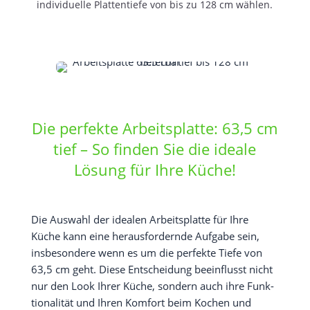
indi­vi­du­el­le Plat­ten­tie­fe von bis zu 128 cm wählen.
Die perfekte Arbeitsplatte: 63,5 cm
tief – So finden Sie die ideale
Lösung für Ihre Küche!
Die Aus­wahl der idea­len Arbeits­plat­te für Ihre
Küche kann eine her­aus­for­dern­de Auf­ga­be sein,
ins­be­son­de­re wenn es um die per­fek­te Tie­fe von
63,5 cm geht. Die­se Ent­schei­dung beein­flusst nicht
nur den Look Ihrer Küche, son­dern auch ihre Funk­
tio­na­li­tät und Ihren Kom­fort beim Kochen und