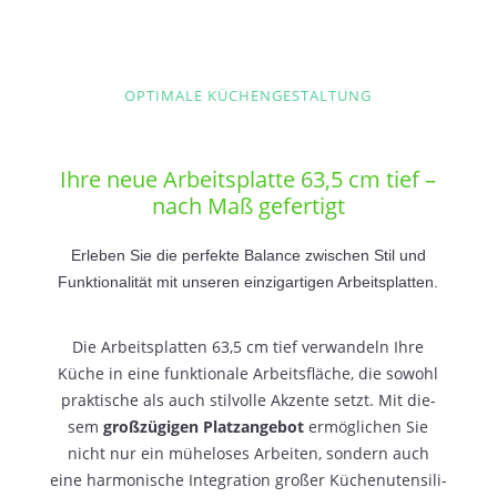
OPTIMALE KÜCHENGESTALTUNG
Ihre neue Arbeitsplatte 63,5 cm tief –
nach Maß gefertigt
Erle­ben Sie die per­fek­te Balan­ce zwi­schen Stil und
Funk­tio­na­li­tät mit unse­ren ein­zig­ar­ti­gen Arbeitsplatten.
Die Arbeits­plat­ten 63,5 cm tief ver­wan­deln Ihre
Küche in eine funk­tio­na­le Arbeits­flä­che, die sowohl
prak­ti­sche als auch stil­vol­le Akzen­te setzt. Mit die­
sem
groß­zü­gi­gen Platz­an­ge­bot
ermög­li­chen Sie
nicht nur ein mühe­lo­ses Arbei­ten, son­dern auch
eine har­mo­ni­sche Inte­gra­ti­on gro­ßer Küchen­uten­si­li­