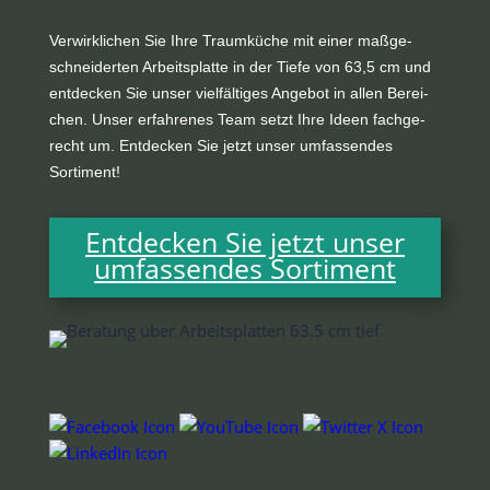
Ver­wirk­li­chen Sie Ihre Traum­kü­che mit einer maß­ge­
schnei­der­ten Arbeits­plat­te in der Tie­fe von 63,5 cm und
ent­de­cken Sie unser viel­fäl­ti­ges Ange­bot in allen Berei­
chen. Unser erfah­re­nes Team setzt Ihre Ideen fach­ge­
recht um. Ent­de­cken Sie jetzt unser umfas­sen­des
Sortiment!
Ent­de­cken Sie jetzt unser
umfas­sen­des Sortiment