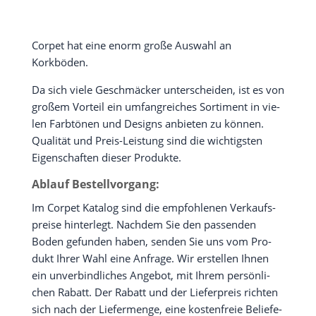
Cor­pet hat eine enorm gro­ße Aus­wahl an
Korkböden.
Da sich vie­le Geschmä­cker unter­schei­den, ist es von
gro­ßem Vor­teil ein umfang­rei­ches Sor­ti­ment in vie­
len Farb­tö­nen und Designs anbie­ten zu kön­nen.
Qua­li­tät und Preis-Leis­tung sind die wich­tigs­ten
Eigen­schaf­ten die­ser Produkte.
Ablauf Bestellvorgang:
Im Cor­pet Kata­log sind die emp­foh­le­nen Ver­kaufs­
prei­se hin­ter­legt. Nach­dem Sie den pas­sen­den
Boden gefun­den haben, sen­den Sie uns vom Pro­
dukt Ihrer Wahl eine Anfra­ge. Wir erstel­len Ihnen
ein unver­bind­li­ches Ange­bot, mit Ihrem per­sön­li­
chen Rabatt. Der Rabatt und der Lie­fer­preis rich­ten
sich nach der Lie­fer­men­ge, eine kos­ten­freie Belie­fe­