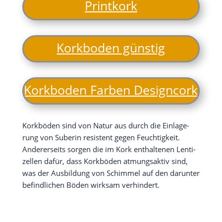
Print­kork
Kork­bo­den günstig
Kork­bo­den Far­ben Designcork
Kork­bö­den sind von Natur aus durch die Ein­la­ge­
rung von Sube­rin resis­tent gegen Feuch­tig­keit.
Ande­rer­seits sor­gen die im Kork ent­hal­te­nen Len­ti­
zel­len dafür, dass Kork­bö­den atmungs­ak­tiv sind,
was der Aus­bil­dung von Schim­mel auf den dar­un­ter
befind­li­chen Böden wirk­sam verhindert.