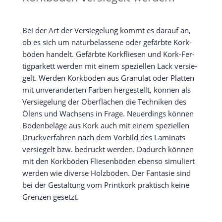
Bei der Art der Ver­sie­ge­lung kommt es dar­auf an,
ob es sich um natur­be­las­se­ne oder gefärb­te Kork­
bö­den han­delt. Gefärb­te Kork­flie­sen und Kork-Fer­
tig­par­kett wer­den mit einem spe­zi­el­len Lack ver­sie­
gelt. Wer­den Kork­bö­den aus Gra­nu­lat oder Plat­ten
mit unver­än­der­ten Far­ben her­ge­stellt, kön­nen als
Ver­sie­ge­lung der Ober­flä­chen die Tech­ni­ken des
Ölens und Wach­sens in Fra­ge. Neu­er­dings kön­nen
Boden­be­lä­ge aus Kork auch mit einem spe­zi­el­len
Druck­ver­fah­ren nach dem Vor­bild des Lami­nats
ver­sie­gelt bzw. bedruckt wer­den. Dadurch kön­nen
mit den Kork­bö­den Flie­sen­bö­den eben­so simu­liert
wer­den wie diver­se Holz­bö­den. Der Fan­ta­sie sind
bei der Gestal­tung vom Print­kork prak­tisch kei­ne
Gren­zen gesetzt.