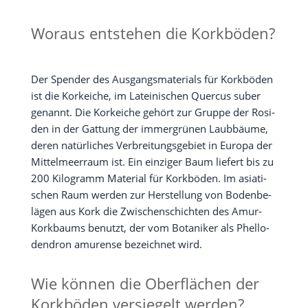
Woraus entstehen die Korkböden?
Der Spen­der des Aus­gangs­ma­te­ri­als für Kork­bö­den
ist die Kork­ei­che, im Latei­ni­schen Quer­cus suber
genannt. Die Kork­ei­che gehört zur Grup­pe der Rosi­
den in der Gat­tung der immer­grü­nen Laub­bäu­me,
deren natür­li­ches Ver­brei­tungs­ge­biet in Euro­pa der
Mit­tel­meer­raum ist. Ein ein­zi­ger Baum lie­fert bis zu
200 Kilo­gramm Mate­ri­al für Kork­bö­den. Im asia­ti­
schen Raum wer­den zur Her­stel­lung von Boden­be­
lä­gen aus Kork die Zwi­schen­schich­ten des Amur-
Kork­baums benutzt, der vom Bota­ni­ker als Phel­lo­
den­dron amu­ren­se bezeich­net wird.
Wie können die Oberflächen der
Korkböden versiegelt werden?