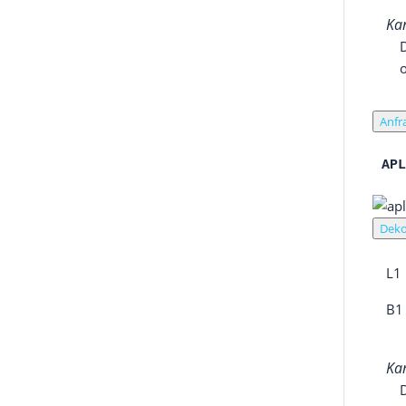
Kan
Anfr
AP
Deko
L1
B1
Kan