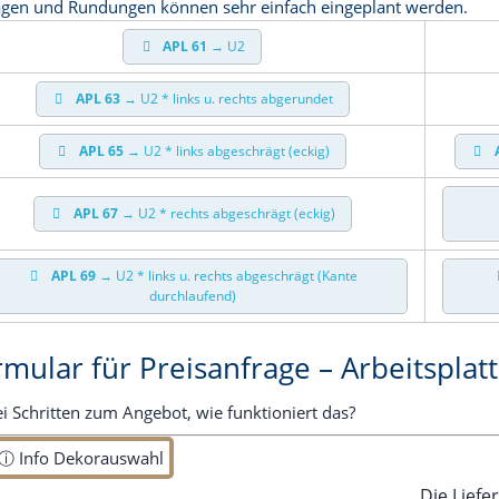
­gen und Run­dun­gen kön­nen sehr ein­fach ein­ge­plant werden.
APL 61
→ U2
APL 63
→ U2 * links u. rechts abgerundet
APL 65
→ U2 * links abge­schrägt (eckig)
APL 67
→ U2 * rechts abge­schrägt (eckig)
APL 69
→ U2 * links u. rechts abge­schrägt (Kan­te
durchlaufend)
rmular für Preisanfrage – Arbeitsplat
ei Schrit­ten zum Ange­bot, wie funk­tio­niert das?
 ⓘ Info Dekorauswahl
Die Lie­fe