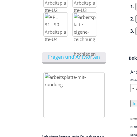
1.
2.
3.
Fragen und Antworten
De
Arb
Pflic
In
Bit­
Nich
Erhä