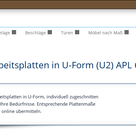
eläge
Beschläge
Türen
Möbel nach Maß
beitsplatten in U‑Form (U2) APL 
its­plat­ten in U‑Form, indi­vi­du­ell zuge­schnit­ten
Ihre Bedürf­nis­se. Ent­spre­chen­de Plat­ten­ma­ße
r online übermitteln.