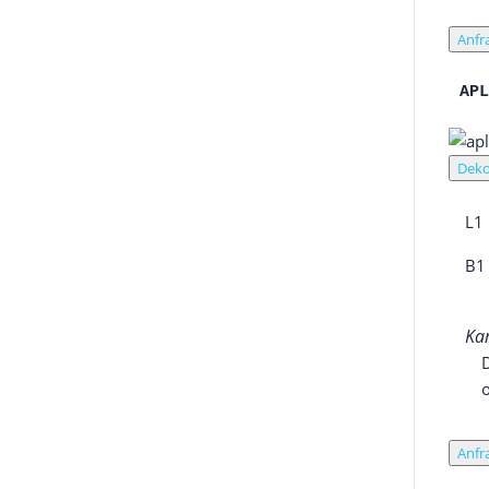
Anfr
AP
Deko
L1
B1
Kan
Anfr