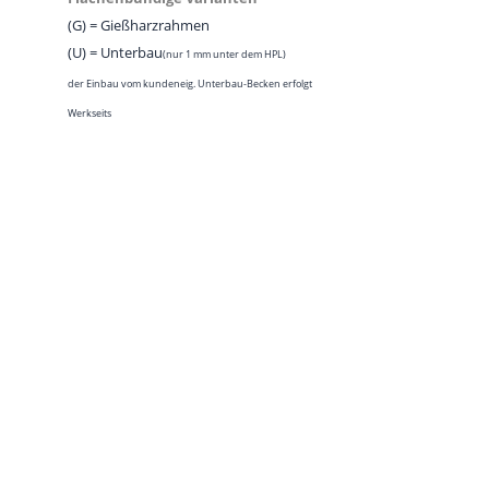
(G) = Gießharzrahmen
(U) = Unter­bau
(nur 1 mm unter dem HPL)
der Ein­bau vom kun­deneig. Unter­bau-Becken erfolgt
Werkseits