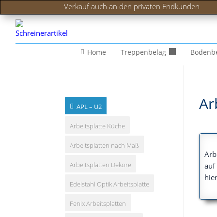
Verkauf auch an den privaten Endkunden
Home
Treppenbelag
Bodenb
Ar
APL – U2
Arbeitsplatte Küche
Arbeitsplatten nach Maß
Arbe
Arbeitsplatten Dekore
auf 
hie
Edelstahl Optik Arbeitsplatte
Fenix Arbeitsplatten