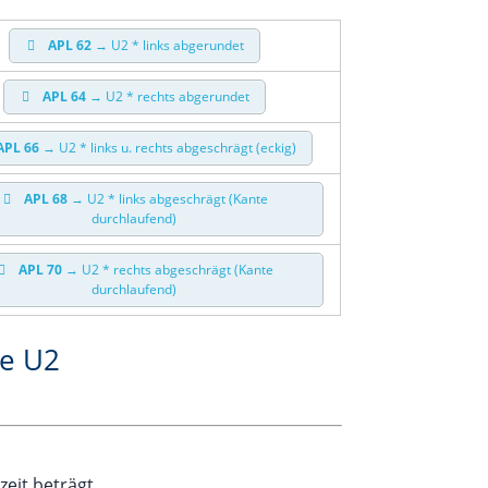
APL 62
→ U2 * links abgerundet
APL 64
→ U2 * rechts abgerundet
APL 66
→ U2 * links u. rechts abge­schrägt (eckig)
APL 68
→ U2 * links abge­schrägt (Kan­te
durchlaufend)
APL 70
→ U2 * rechts abge­schrägt (Kan­te
durchlaufend)
te U2
r­zeit beträgt