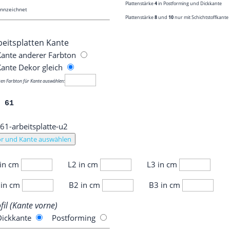
Plat­ten­stär­ke
4
in Post­forming und Dickkante
nnzeichnet
Plat­ten­stär­ke
8
und
10
nur mit Schichtstoffkante
eits­plat­ten Kante
an­te ande­rer Farb­ton
Kan­te Dekor gleich
ren Farb­ton für Kan­te auswählen:
L 61
r und Kante auswählen
 in cm
L2 in cm
L3 in cm
 in cm
B2 in cm
B3 in cm
­fil (Kan­te vorne)
ick­kan­te
Post­forming