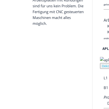
Arbeitsplatten mit Rundungen
geke
sind für uns kein Problem. Die
Fertigung mit CNC gesteuerten
Maschinen macht alles
Arb
möglich.
K
ande­
AP
Deko
L1
B1
Pro
D