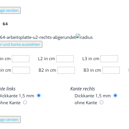
age senden
L 64
r und Kante auswählen
 in cm
L2 in cm
L3 in cm
 in cm
B2 in cm
B3 in cm
­te links
Kan­te rechts
Dick­kan­te 1,5 mm
Dick­kan­te 1,5 mm
ohne Kan­te
ohne Kan­te
age senden