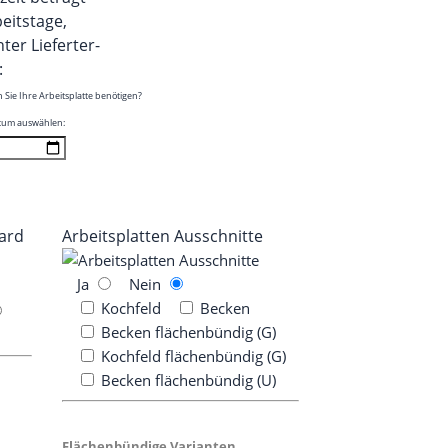
beitstage,
er Lie­fer­ter­
:
Sie Ihre Arbeits­plat­te benötigen?
Datum auswählen:
dard
Arbeits­plat­ten Ausschnitte
Ja
Nein
Koch­feld
Becken
Becken flä­chen­bün­dig (G)
Koch­feld flä­chen­bün­dig (G)
Becken flä­chen­bün­dig (U)
Flä­chen­bün­di­ge Varianten