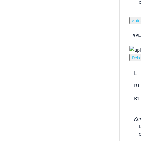
Anfr
AP
Deko
L1
B1
R1
Kan