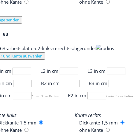
ohne Kan­te
ohne Kan­te
age senden
L 63
r und Kante auswählen
 in cm
L2 in cm
L3 in cm
 in cm
B2 in cm
B3 in cm
 in cm
R2 in cm
? min. 3 cm Radius
? min. 3 cm Radius
­te links
Kan­te rechts
Dick­kan­te 1,5 mm
Dick­kan­te 1,5 mm
ohne Kan­te
ohne Kan­te