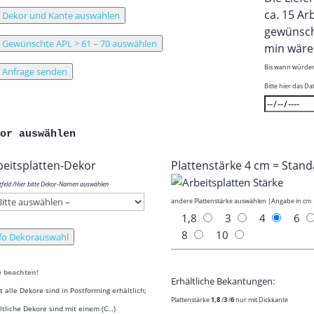
ca. 15 Ar
Dekor und Kante auswählen
gewünsch­t
Gewünschte APL > 61 – 70 auswählen
min wäre
Bis wann wür­den 
Anfrage senden
Bit­te hier das 
kor auswählen
eits­plat­ten-Dekor
Plat­ten­stär­ke 4 cm = Stan
ht­feld /​Hier bit­te Dekor-Namen auswählen
ande­re Plat­ten­stär­ke aus­wäh­len |Anga­be in cm
1,8
3
4
6
8
10
fo Dekorauswahl
te beachten!
Erhält­li­che Bekantungen:
t alle Deko­re sind in Post­forming erhältlich;
Plat­ten­stär­ke
1,8
/​
3
/​
6
nur mit Dickkante
lt­li­che Deko­re sind mit einem (C…)