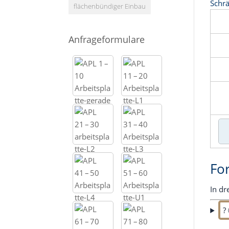
Schrä
flächenbündiger Einbau
Anfrageformulare
Fo
In dr
?