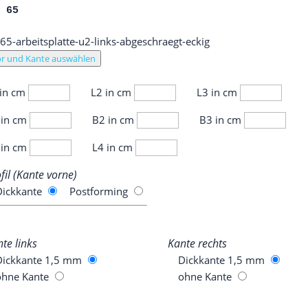
L 65
r und Kante auswählen
 in cm
L2 in cm
L3 in cm
 in cm
B2 in cm
B3 in cm
 in cm
L4 in cm
­fil (Kan­te vorne)
ick­kan­te
Post­forming
­te links
Kan­te rechts
Dick­kan­te 1,5 mm
Dick­kan­te 1,5 mm
ohne Kan­te
ohne Kan­te