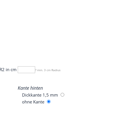
R2 in cm
? min. 3 cm Radius
Kan­te hinten
Dick­kan­te 1,5 mm
ohne Kan­te