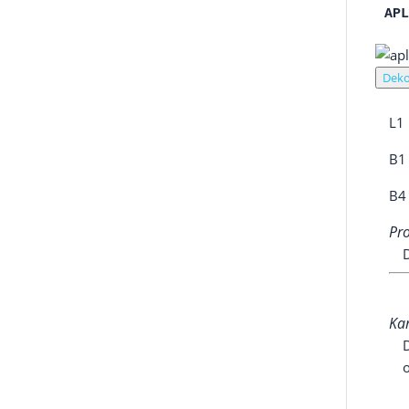
AP
Deko
L1
B1
B4
Pro
D
Kan