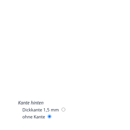
Kan­te hinten
Dick­kan­te 1,5 mm
ohne Kan­te