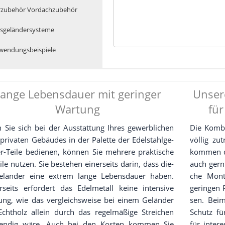
­zu­be­hör Vor­dach­zu­be­hör
s­ge­län­der­sys­te­me
en­dungs­bei­spie­le
Dratseilsysteme, Kleber, Be
Verbindungsstifte - Trägerp
Nutrohr, Einfassungsprofile
Torzubehör - Vordachzubehör
Glasgeländersysteme
Anwendungsbeispiele
ange Lebensdauer mit geringer
Unser
Gelän­der­brüs­tun­gen mit Rund­rohr od
Wartung
fü
Sie sich bei der Aus­stat­tung Ihres gewerb­li­chen
Die Kom­bi­
pri­va­ten Gebäu­des in der Palet­te der Edel­stahl­ge­
völ­lig z
er-Tei­le bedie­nen, kön­nen Sie meh­re­re prak­ti­sche
kom­men di
ei­le nut­zen. Sie bestehen einer­seits dar­in, dass die­
auch gern 
elän­der eine extrem lan­ge Lebens­dau­er haben.
che Mon­
­seits erfor­dert das Edel­me­tall kei­ne inten­si­ve
gerin­gen P
ung, wie das ver­gleichs­wei­se bei einem Gelän­der
sen. Beim
cht­holz allein durch das regel­mä­ßi­ge Strei­chen
Schutz fü
wen­dig wäre. Auch bei den Kos­ten kom­men Sie
für inter­