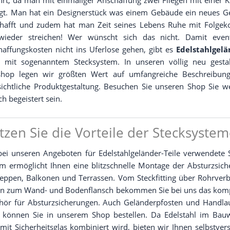
gt. Man hat ein Desi­gner­stück was einem Gebäu­de ein neu­es G
chafft und zudem hat man Zeit sei­nes Lebens Ruhe mit Fol­ge­ko
ie­der strei­chen! Wer wünscht sich das nicht. Damit even­tu­
af­fungs­kos­ten nicht ins Ufer­lo­se gehen, gibt es
Edel­stahl­ge­lä
e
mit soge­nann­tem Steck­sys­tem. In unse­ren völ­lig neu gestal­
shop legen wir größ­ten Wert auf umfang­rei­che Beschrei­bun
sicht­li­che Pro­dukt­ge­stal­tung. Besu­chen Sie unse­ren Shop Sie w
ch begeis­tert sein.
tzen Sie die Vorteile der Stecksyste
ei unse­ren Ange­bo­ten für Edel­stahl­ge­län­der-Tei­le ver­wen­de­te 
em ermög­licht Ihnen eine blitz­schnel­le Mon­ta­ge der Absturz­si­ch
ep­pen, Bal­ko­nen und Ter­ras­sen. Vom Steck­fit­ting über Rohr­ver­b
in zum Wand- und Boden­flansch bekom­men Sie bei uns das kom­p
hör für Absturz­si­che­run­gen. Auch Gelän­der­pfos­ten und Hand­lau
 kön­nen Sie in unse­rem Shop bestel­len. Da Edel­stahl im Bau­
mit Sicher­heits­glas kom­bi­niert wird, bie­ten wir Ihnen selbst­ver­