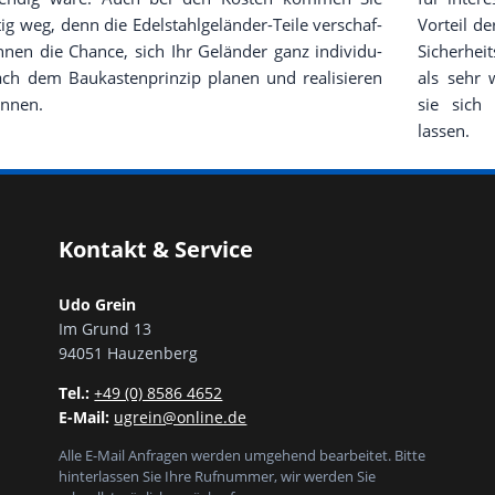
tig weg, denn die Edel­stahl­ge­län­der-Tei­le ver­schaf­
Vor­teil de
hnen die Chan­ce, sich Ihr Gelän­der ganz indi­vi­du­
Sicher­heit
ach dem Bau­kas­ten­prin­zip pla­nen und rea­li­sie­ren
als sehr w
önnen.
sie sich 
lassen.
Kontakt & Service
Udo Grein
Im Grund 13
94051 Hauzenberg
Tel.:
+49 (0) 8586 4652
E-Mail:
ugrein@online.de
Alle E-Mail Anfragen werden umgehend bearbeitet. Bitte
hinterlassen Sie Ihre Rufnummer, wir werden Sie