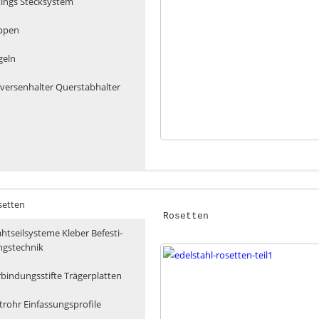
­tings Steck­sys­tem
p­pen
geln
­ver­sen­hal­ter Querstabhalter
Glashalter - Glasklemme - P
Wandanker, Bodenanker, Flan
Fittings Steckssystem
Kappen
Kugeln
Traversenhalter, Querstabha
et­ten
Rosetten
ht­seil­sys­te­me Kle­ber Befes­ti­
gs­tech­nik
­bin­dungs­stif­te Trä­ger­plat­ten
­rohr Ein­fas­sungs­pro­fi­le