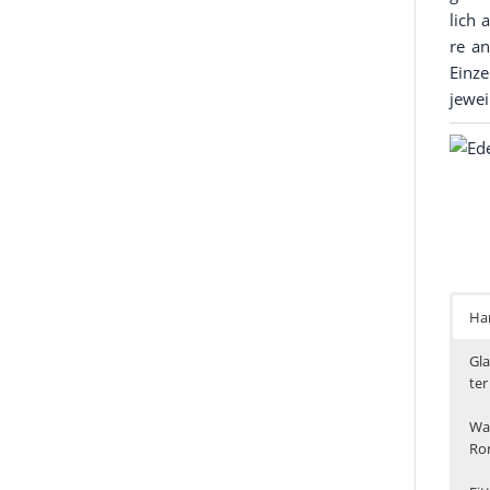
lich 
re an
Ein­z
jewei
Han
Gla
ter
Wan
Ro