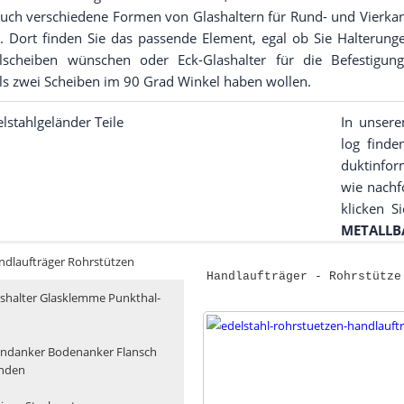
auch ver­schie­de­ne For­men von Glas­hal­tern für Rund- und Vier­kan
. Dort fin­den Sie das pas­sen­de Ele­ment, egal ob Sie Hal­te­run­g
el­schei­ben wün­schen oder Eck-Glas­hal­ter für die Befes­ti­gu
ls zwei Schei­ben im 90 Grad Win­kel haben wollen.
In unse­rem
log fin­de
dukt­in­for
wie nach­f
kli­cken S
METALLB
d­l­auf­trä­ger Rohr­stüt­zen
Handlaufträger - Rohrstütze
s­hal­ter Glas­klem­me Punkt­hal­
d­an­ker Boden­an­ker Flansch
n­den