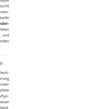
esicht
s­ten.
el­le
n­der-
te­ten
g und
er­den
me
Steck­
e­rung
in­der
let­te
f­sys­
we­sen
ständ­