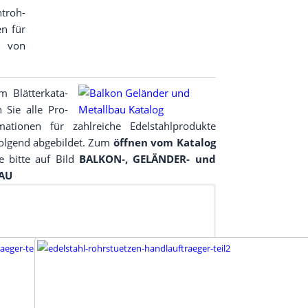
t­roh­
en für
ng von
 Blät­ter­ka­ta­
n Sie alle Pro­
­ma­tio­nen für zahl­rei­che Edel­stahl­pro­duk­te
ol­gend abge­bil­det. Zum
öff­nen vom Kata­log
ie bit­te auf Bild
BALKON‑, GELÄNDER- und
AU