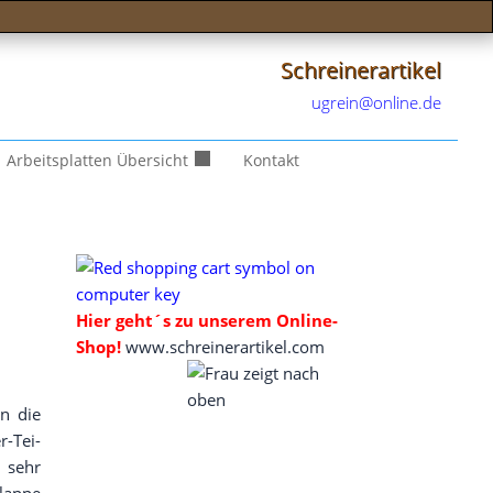
Schreinerartikel
ugrein@online.de
Arbeitsplatten Übersicht
Kontakt
Hier geht´s zu unse­rem Online-
Shop!
www.schreinerartikel.com
in die
r-Tei­
d sehr
lap­pe