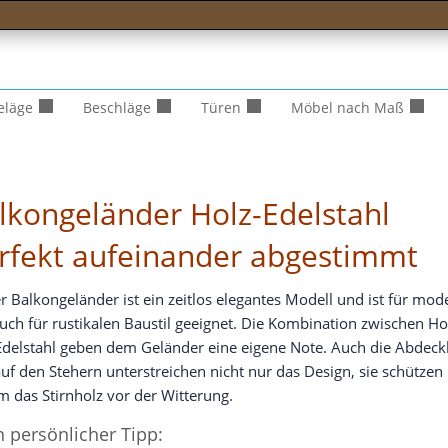
eläge
Beschläge
Türen
Möbel nach Maß
lkongeländer Holz-Edelstahl
rfekt aufeinander abgestimmt
er Bal­kon­ge­län­der ist ein zeit­los ele­gan­tes Modell und ist für mod
uch für rus­ti­ka­len Bau­stil geeig­net. Die Kom­bi­na­ti­on zwi­schen Ho
del­stahl geben dem Gelän­der eine eige­ne Note. Auch die Abdeck
uf den Ste­hern unter­strei­chen nicht nur das Design, sie schüt­zen
 das Stirn­holz vor der Witterung.
 persönlicher Tipp: