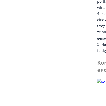
port­
wir a
Ko
eine 
trags­
ze mi
gena
Nac
fer­ti
Kon
auc