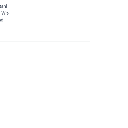
tahl
r Wit­
nd