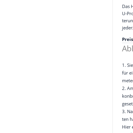
Das H
U‑Pro
te­ru
jeder
Prei
Ab
Si
für e
me­t
Am
kon­b
ge­set
Na
ten h
Hier 