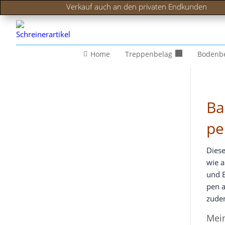
Verkauf auch an den privaten Endkunden
Home
Treppenbelag
Bodenb
Ba
pe
Die­s
wie a
und E
pen a
zudem
Mein