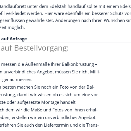
and­lauf­brett unter dem Edel­stahl­hand­lauf soll­te mit einem Edel­s
fil ver­klei­det wer­den. Hier wäre eben­falls ein bes­se­rer Schutz vo
ngs­ein­flüs­sen gewähr­leis­tet. Ände­run­gen nach Ihren Wün­schen si
­zeit möglich.
s auf Anfrage
lauf Bestellvorgang:
e mes­sen die Außen­ma­ße Ihrer Bal­kon­brüs­tung –
in unver­bind­li­ches Ange­bot müs­sen Sie nicht Mil­li­
er genau messen.
 bes­ten machen Sie noch ein Foto von der Bal­
rüs­tung, damit wir wis­sen ob es sich um eine vor­
z­te oder auf­ge­setz­te Mon­ta­ge handelt.
ch dem wir die Maße und Fotos von Ihnen erhal­
aben, erstel­len wir ein unver­bind­li­ches Ange­bot.
erfah­ren Sie auch den Lie­fer­ter­min und die Trans­