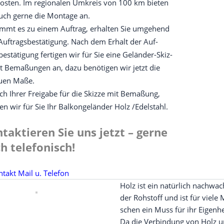
kos­ten. Im regio­na­len Umkreis von 100 km bie­ten
uch ger­ne die Mon­ta­ge an.
mmt es zu einem Auf­trag, erhal­ten Sie umge­hend
Auf­trags­be­stä­ti­gung. Nach dem Erhalt der Auf­
be­stä­ti­gung fer­ti­gen wir für Sie eine Gelän­der-Skiz­
t Bema­ßun­gen an, dazu benö­ti­gen wir jetzt die
u­en Maße.
h Ihrer Frei­ga­be für die Skiz­ze mit Bema­ßung,
­gen wir für Sie Ihr Bal­kon­ge­län­der Holz /​Edel­stahl.
taktieren Sie uns jetzt – gerne
h telefonisch!
Holz ist ein natür­lich nach­wac
der Roh­stoff und ist für vie­le
schen ein Muss für ihr Eigen­h
Da die Ver­bin­dung von Holz 