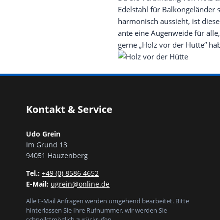
Edel­stahl für Bal­kon­ge­län­der 
har­mo­nisch aus­sieht, ist die­se
an­te eine Augen­wei­de für alle,
ger­ne „Holz vor der Hüt­te“ ha
Kontakt & Service
Udo Grein
Im Grund 13
94051 Hauzenberg
Tel.:
+49 (0) 8586 4652
E-Mail:
ugrein@online.de
Alle E-Mail Anfragen werden umgehend bearbeitet. Bitte
hinterlassen Sie Ihre Rufnummer, wir werden Sie
schnellstmöglich zurückrufen.