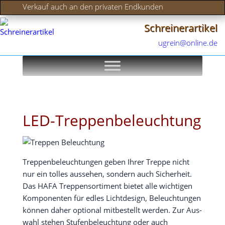
Verkauf auch an den privaten Endkunden
Schreinerartikel
ugrein@online.de
LED-Treppenbeleuchtung
Trep­pen­be­leuch­tun­gen geben Ihrer Trep­pe nicht
nur ein tol­les aus­se­hen, son­dern auch Sicher­heit.
Das HAFA Trep­pen­so­r­ti­ment bie­tet alle wich­ti­gen
Kom­po­nen­ten für edles Licht­de­sign, Beleuch­tun­gen
kön­nen daher optio­nal mit­be­stellt wer­den. Zur Aus­
wahl ste­hen Stu­fen­be­leuch­tung oder auch