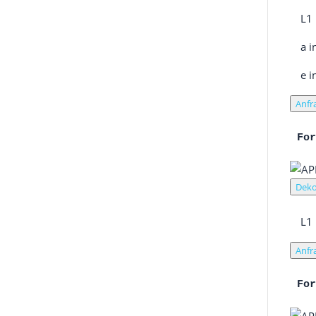
L1
a 
e 
Anfr
Fo
Deko
L1
Anfr
Fo