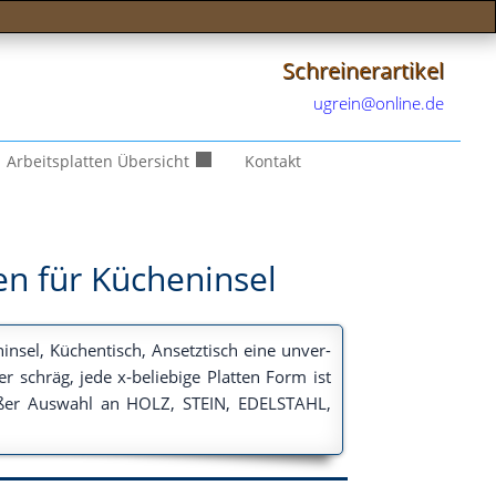
Schreinerartikel
ugrein@online.de
Arbeitsplatten Übersicht
Kontakt
en für Kücheninsel
­in­sel, Küchen­tisch, Ansetz­tisch eine unver­
oder schräg, jede x‑beliebige Plat­ten Form ist
gro­ßer Aus­wahl an HOLZ, STEIN, EDELSTAHL,