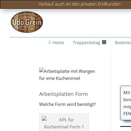
Verkauf auch an den privaten Endkunden
Home
Treppenbelag
Bodenb
Mit
Arbeitsplatten Form
bind
Welche Form wird benötigt?
mög
FEN