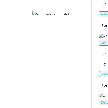
L1
Anfr
Fo
Deko
L1
R1
Anfr
Fo
Deko