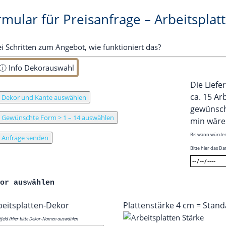
rmular für Preisanfrage – Arbeitsplat
ei Schrit­ten zum Ange­bot, wie funk­tio­niert das?
 ⓘ Info Dekorauswahl
Die Lie­fe
ca. 15 Ar
Dekor und Kante auswählen
gewünsch­t
Gewünschte Form > 1 – 14 auswählen
min wäre
Bis wann wür­den 
Anfrage senden
Bit­te hier das 
kor auswählen
eits­plat­ten-Dekor
Plat­ten­stär­ke 4 cm = Stan
ht­feld /​Hier bit­te Dekor-Namen auswählen