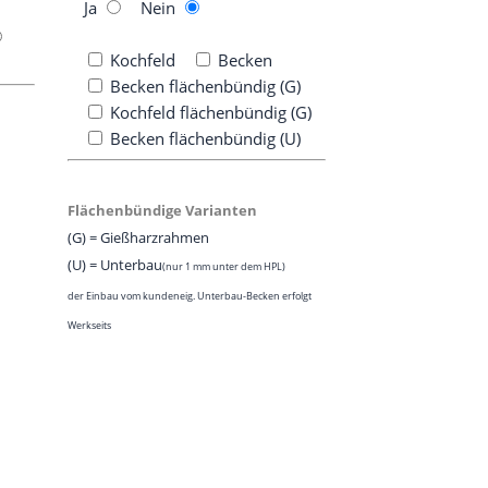
Ja
Nein
Koch­feld
Becken
Becken flä­chen­bün­dig (G)
Koch­feld flä­chen­bün­dig (G)
Becken flä­chen­bün­dig (U)
Flä­chen­bün­di­ge Varianten
(G) = Gießharzrahmen
(U) = Unter­bau
(nur 1 mm unter dem HPL)
der Ein­bau vom kun­deneig. Unter­bau-Becken erfolgt
Werkseits