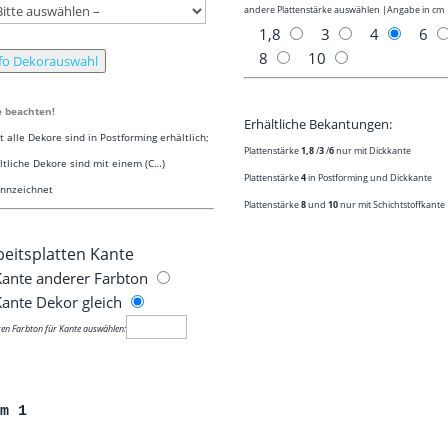
ande­re Plat­ten­stär­ke aus­wäh­len |Anga­be in cm
1,8
3
4
6
8
10
fo Dekorauswahl
te beachten!
Erhält­li­che Bekantungen:
t alle Deko­re sind in Post­forming erhältlich;
Plat­ten­stär­ke
1,8
/​
3
/​
6
nur mit Dickkante
lt­li­che Deko­re sind mit einem (C…)
Plat­ten­stär­ke
4
in Post­forming und Dickkante
nnzeichnet
Plat­ten­stär­ke
8
und
10
nur mit Schichtstoffkante
eits­plat­ten Kante
an­te ande­rer Farb­ton
Kan­te Dekor gleich
ren Farb­ton für Kan­te auswählen:
rm 1