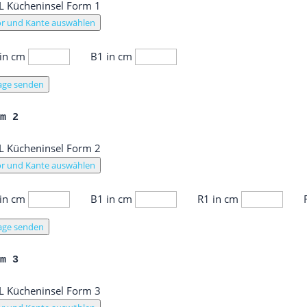
r und Kante auswählen
 in cm
B1 in cm
age senden
rm 2
r und Kante auswählen
 in cm
B1 in cm
R1 in cm
age senden
rm 3