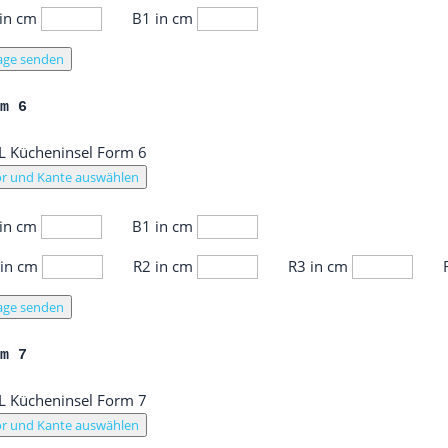
 in cm
B1 in cm
age senden
rm 6
r und Kante auswählen
 in cm
B1 in cm
 in cm
R2 in cm
R3 in cm
age senden
rm 7
r und Kante auswählen