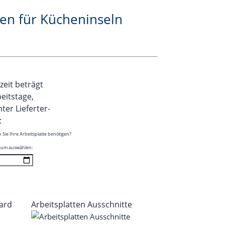
ten für Kücheninseln
r­zeit beträgt
beitstage,
er Lie­fer­ter­
:
Sie Ihre Arbeits­plat­te benötigen?
Datum auswählen:
dard
Arbeits­plat­ten Ausschnitte