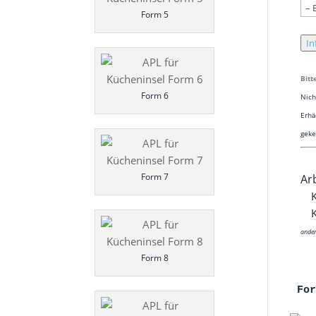
Form 5
In
Bit­
Form 6
Nich
Erhä
geke
Form 7
Arb
K
ande­
Form 8
Fo