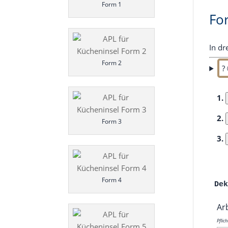
Form 1
Fo
In dr
Form 2
?
1.
2.
Form 3
3.
Form 4
De
Arb
Pflic