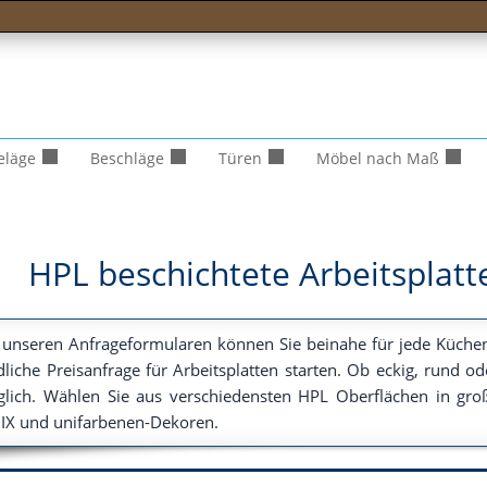
eläge
Beschläge
Türen
Möbel nach Maß
HPL beschichtete Arbeitsplatt
 unse­ren Anfra­ge­for­mu­la­ren kön­nen Sie bei­na­he für jede Küchen
­li­che Preis­an­fra­ge für Arbeits­plat­ten star­ten. Ob eckig, rund 
­lich. Wäh­len Sie aus ver­schie­dens­ten HPL Ober­flä­chen in 
IX und unifarbenen-Dekoren.