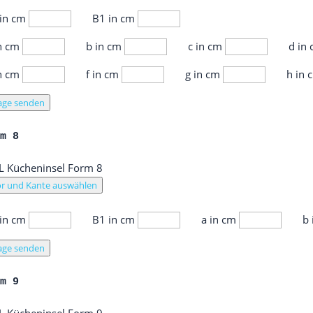
 in cm
B1 in cm
in cm
b in cm
c in cm
d in
in cm
f in cm
g in cm
h in
age senden
rm 8
r und Kante auswählen
 in cm
B1 in cm
a in cm
b
age senden
rm 9